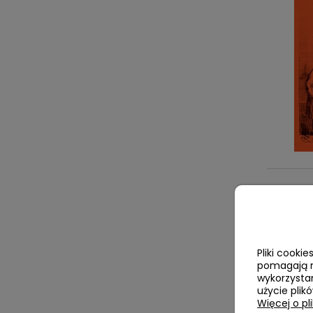
Pliki cooki
pomagają n
wykorzystan
użycie plik
Więcej o pl