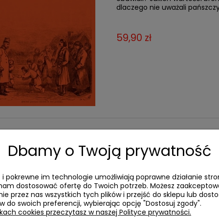
dlaczego nie uważali pańszcz
59,90 zł
Poruszeni. Awans i
Polsce
Dbamy o Twoją prywatność
Poruszeni.
Awans i emocje w 
doświadczeniu mobilności spo
es i pokrewne im technologie umożliwiają poprawne działanie stro
publicznej okresu PRLu.
am dostosować ofertę do Twoich potrzeb. Możesz zaakcepto
ie przez nas wszystkich tych plików i przejść do sklepu lub dos
ów do swoich preferencji, wybierając opcję "Dostosuj zgody".
74,90 zł
ikach cookies przeczytasz w naszej Polityce prywatności.