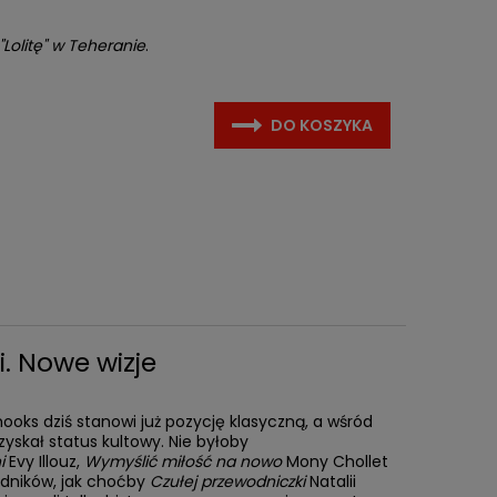
"Lolitę" w Teheranie
.
DO KOSZYKA
i. Nowe wizje
hooks dziś stanowi już pozycję klasyczną, a wśród
zyskał status kultowy. Nie byłoby
ni
Evy Illouz,
Wymyślić miłość na nowo
Mony Chollet
adników, jak choćby
Czułej przewodniczki
Natalii