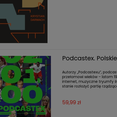
Podcastex. Polski
Autorzy „Podcastexu”, podcastu
przełomowi wieków – latom 1
internet, muzyczne tryumfy św
stanie rozłożyć partię rządząc
59,99 zł