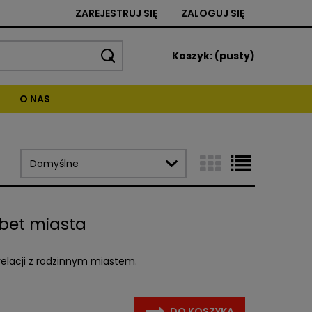
ZAREJESTRUJ SIĘ
ZALOGUJ SIĘ
Koszyk:
(pusty)
O NAS
abet miasta
 relacji z rodzinnym miastem.
DO KOSZYKA