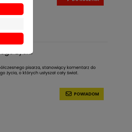
jego życia
półczesnego pisarza, stanowiący komentarz do
o życia, o których usłyszał cały świat.
POWIADOM