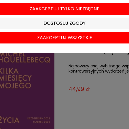
ZAAKCEPTUJ TYLKO NIEZBĘDNE
DOSTOSUJ ZGODY
ZAAKCEPTUJ WSZYSTKIE
Kilka miesięcy mo
Najnowszy esej wybitnego ws
kontrowersyjnych wydarzeń jeg
44,99 zł