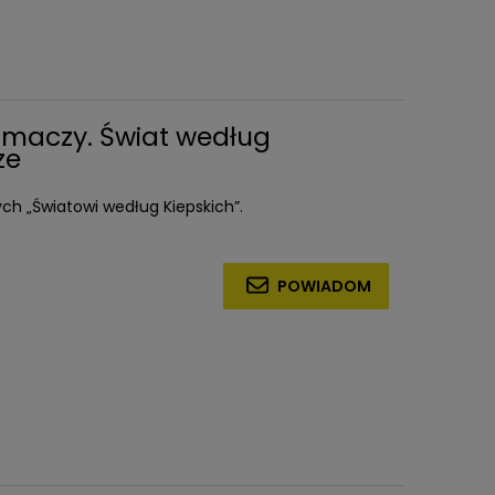
łumaczy. Świat według
ze
ch „Światowi według Kiepskich”.
POWIADOM