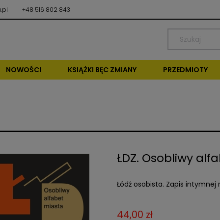
.pl
+48 516 802 843
NOWOŚCI
KSIĄŻKI BĘC ZMIANY
PRZEDMIOTY
ŁDZ. Osobliwy alf
Łódź osobista. Zapis intymnej
44,00 zł