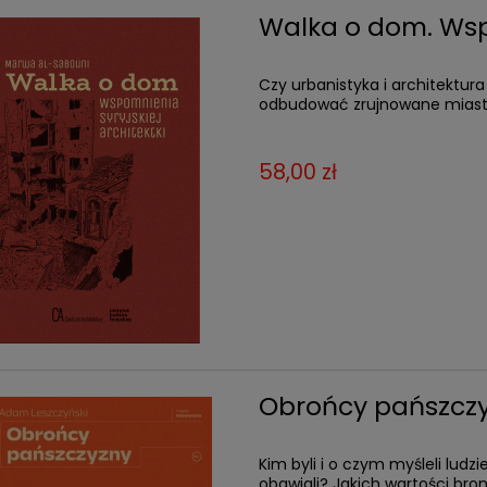
Walka o dom. Wspo
Czy urbanistyka i architektur
odbudować zrujnowane miast
58,00 zł
Obrońcy pańszcz
Kim byli i o czym myśleli lud
obawiali? Jakich wartości broni