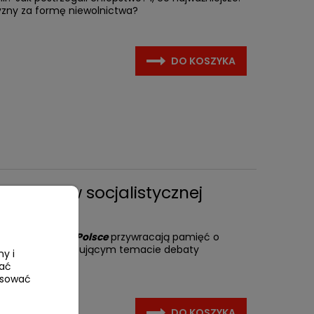
yzny za formę niewolnictwa?
DO KOSZYKA
 emocje w socjalistycznej
socjalistycznej Polsce
przywracają pamięć o
łecznej, elektryzującym temacie debaty
ny i
wać
tosować
DO KOSZYKA