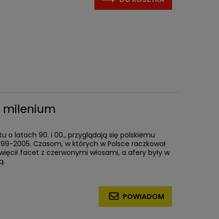
e milenium
 o latach 90. i 00., przyglądają się polskiemu
999-2005. Czasom, w których w Polsce raczkował
ięcił facet z czerwonymi włosami, a afery były w
ą.
POWIADOM