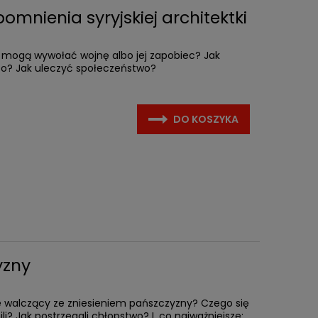
mnienia syryjskiej architektki
a mogą wywołać wojnę albo jej zapobiec? Jak
o? Jak uleczyć społeczeństwo?
DO KOSZYKA
yzny
zie walczący ze zniesieniem pańszczyzny? Czego się
li? Jak postrzegali chłopstwo? I, co najważniejsze: