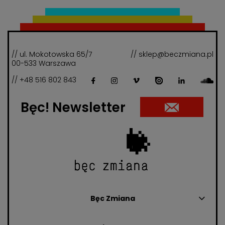
// ul. Mokotowska 65/7
// sklep@beczmiana.pl
00-533 Warszawa
// +48 516 802 843
Bęc! Newsletter
Bęc Zmiana