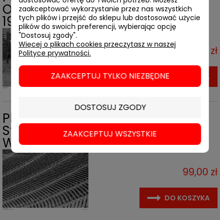
Osiedle Afrykańska, Warszawa,
zaakceptować wykorzystanie przez nas wszystkich
tych plików i przejść do sklepu lub dostosować użycie
1977 (50 x 70 cm)
plików do swoich preferencji, wybierając opcję
"Dostosuj zgody".
Więcej o plikach cookies przeczytasz w naszej
99,00 zł
Polityce prywatności.
ZAAKCEPTUJ TYLKO NIEZBĘDNE
DO KOSZYKA
DOSTOSUJ ZGODY
Plakat CHRIS NIEDENTHAL -
Stadion Dziesięciolecia,
ZAAKCEPTUJ WSZYSTKIE
Warszawa, lata 70. (50 x 70 cm)
99,00 zł
DO KOSZYKA