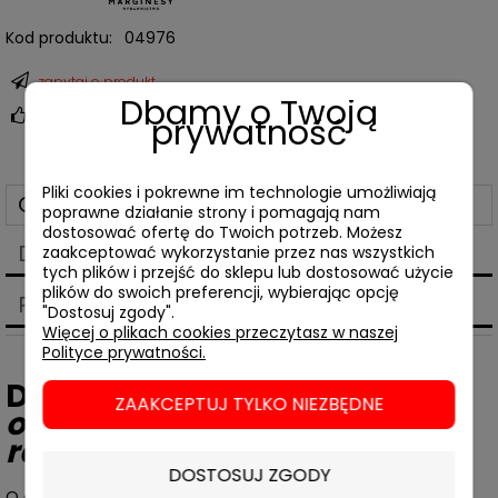
Kod produktu:
04976
zapytaj o produkt
Dbamy o Twoją
poleć znajomemu
prywatność
Pliki cookies i pokrewne im technologie umożliwiają
Opis
poprawne działanie strony i pomagają nam
dostosować ofertę do Twoich potrzeb. Możesz
Dane techniczne
zaakceptować wykorzystanie przez nas wszystkich
tych plików i przejść do sklepu lub dostosować użycie
plików do swoich preferencji, wybierając opcję
Produkty powiązane
"Dostosuj zgody".
Więcej o plikach cookies przeczytasz w naszej
Polityce prywatności.
Dave Goulson,
Dżungla w
ZAAKCEPTUJ TYLKO NIEZBĘDNE
ogrodzie. Ogrodnictwo na
ratunek planecie
DOSTOSUJ ZGODY
O dzikiej przyrodzie wokół nas.