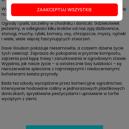
Wystarczy kilka drobnych zmian, aby spłachetek ziemi stał się
ZAAKCEPTUJ WSZYSTKIE
rozległą siecią maleńkich rezerwatów przyrody.
Ogrody i parki, szczeliny w chodniku i doniczki. Gdziekolwiek
jesteśmy, w odległości kilku kroków od nas żyją dżdżownice,
stonogi, muchy, rybiki, komary, osy, chrząszcze, myszy, ryjówki
i wiele, wiele więcej fascynujących stworzeń.
Dave Goulson pokazuje niesamowite, a czasem dziwne życie
tych zwierząt. Zaprasza do pokopania w pryzmie kompostu,
zajrzenia pod kępę trawy i zanurkowania w ogrodowym stawie.
Wyjaśnia, jak nasze życie – a ostatecznie losy ludzkości – są
nierozerwalnie splecione z najmniejszymi i niedocenianymi
bohaterami świata przyrody.
Bada też szkody wyrządzone przez komercyjne ogrodnictwo:
intensywnie hodowane rośliny w jednorazowych plastikowych
doniczkach, spryskiwane pestycydami i uprawiane w torfie
wyciętym z ziemi.