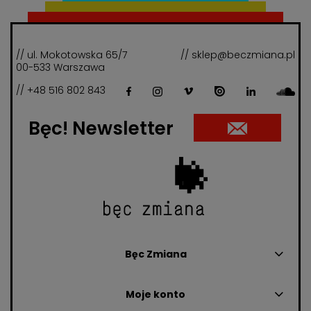
// ul. Mokotowska 65/7
// sklep@beczmiana.pl
00-533 Warszawa
// +48 516 802 843
Bęc! Newsletter
Bęc Zmiana
Moje konto