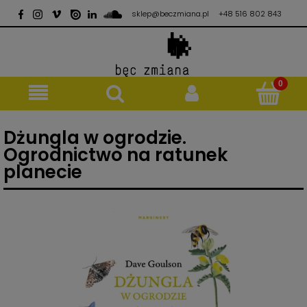
sklep@beczmiana.pl
+48 516 802 843
Dżungla w ogrodzie.
Ogrodnictwo na ratunek
planecie