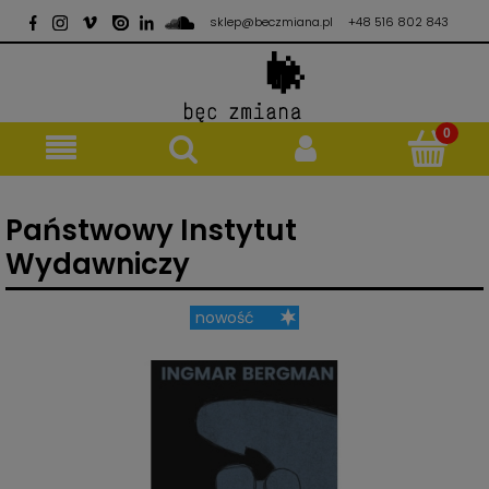
sklep@beczmiana.pl
+48 516 802 843
Państwowy Instytut
Wydawniczy
nowość