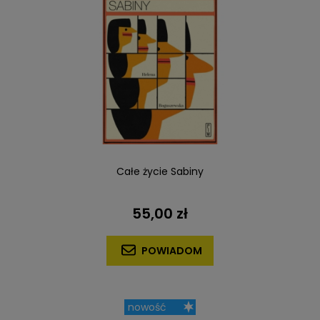
Całe życie Sabiny
55,00 zł
POWIADOM
nowość