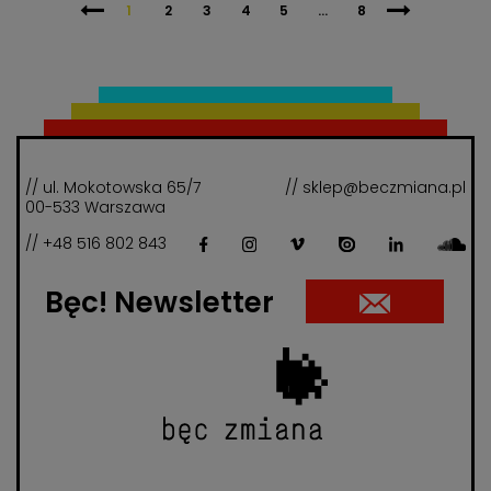
1
2
3
4
5
...
8
// ul. Mokotowska 65/7
// sklep@beczmiana.pl
00-533 Warszawa
// +48 516 802 843
Bęc! Newsletter