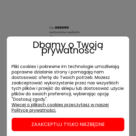
Dbamy o Twoją
prywatność
Społeczeństwo spektaklu oraz rozważania o
Pliki cookies i pokrewne im technologie umożliwiają
społeczeństwie spektaklu
poprawne działanie strony i pomagają nam
dostosować ofertę do Twoich potrzeb. Możesz
55,00 zł
zaakceptować wykorzystanie przez nas wszystkich
tych plików i przejść do sklepu lub dostosować użycie
plików do swoich preferencji, wybierając opcję
POWIADOM
"Dostosuj zgody".
Więcej o plikach cookies przeczytasz w naszej
Polityce prywatności.
ZAAKCEPTUJ TYLKO NIEZBĘDNE