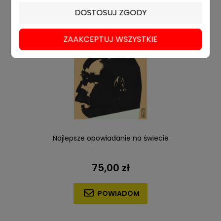
DOSTOSUJ ZGODY
ZAAKCEPTUJ WSZYSTKIE
Najlepsze opowiadanie na świecie
75,00 zł
POWIADOM