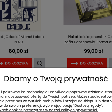
at „Osiedle” Michał Loba x
Plakat kolekcjonerski - Os
NIAiU
Zofia Hansenowie. Forma o
- żółty
80,00 zł
99,00 zł
DO KOSZYKA
DO KOSZYKA
Dbamy o Twoją prywatność
es i pokrewne im technologie umożliwiają poprawne działanie stro
am dostosować ofertę do Twoich potrzeb. Możesz zaakcepto
ie przez nas wszystkich tych plików i przejść do sklepu lub dos
ów do swoich preferencji, wybierając opcję "Dostosuj zgody".
ikach cookies przeczytasz w naszej Polityce prywatności.