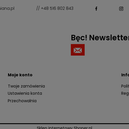
iana.pl
// +48 516 802 843
Bęc! Newslette
Moje konto
Inf
Twoje zamówienia
Pol
Ustawienia konta
Reg
Przechowalnia
Sklep internetowy Shoper.pl