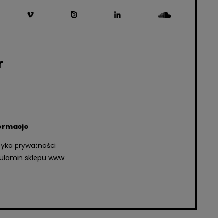
r
ormacje
ityka prywatności
ulamin sklepu www