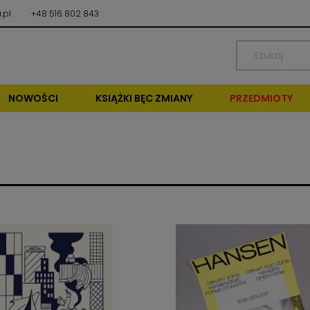
.pl
+48 516 802 843
NOWOŚCI
KSIĄŻKI BĘC ZMIANY
PRZEDMIOTY