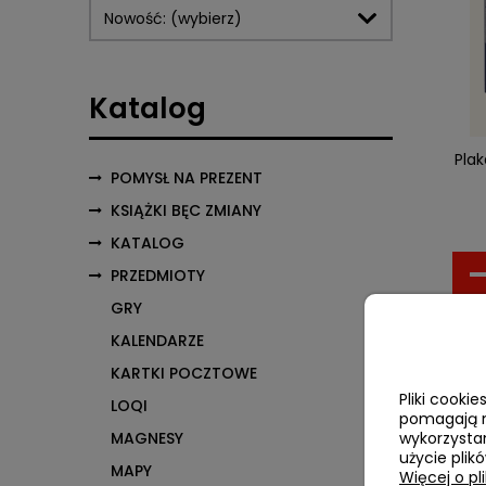
Nowość: (wybierz)
Katalog
Plak
POMYSŁ NA PREZENT
KSIĄŻKI BĘC ZMIANY
KATALOG
PRZEDMIOTY
GRY
KALENDARZE
KARTKI POCZTOWE
Pliki cooki
LOQI
pomagają n
wykorzystan
MAGNESY
użycie plik
MAPY
Więcej o pl