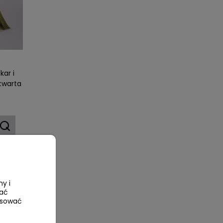
kar i
twarta
ny i
wać
tosować