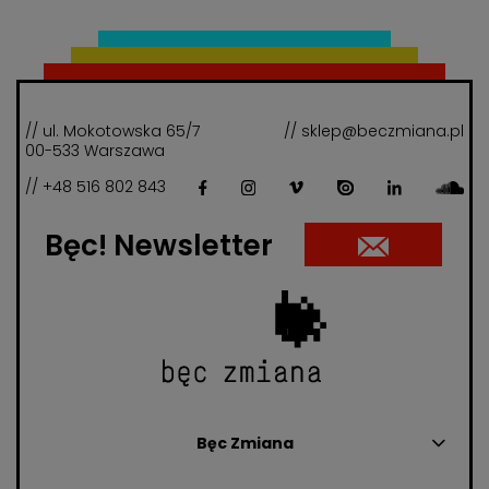
// ul. Mokotowska 65/7
// sklep@beczmiana.pl
00-533 Warszawa
// +48 516 802 843
Bęc! Newsletter
Bęc Zmiana