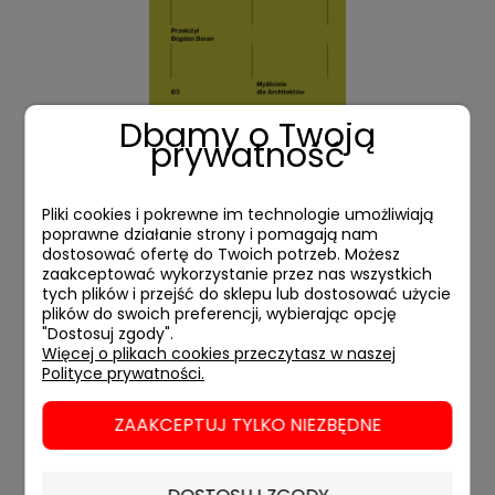
Dbamy o Twoją
prywatność
Derrida dla architektów
Pliki cookies i pokrewne im technologie umożliwiają
poprawne działanie strony i pomagają nam
65,00 zł
dostosować ofertę do Twoich potrzeb. Możesz
zaakceptować wykorzystanie przez nas wszystkich
tych plików i przejść do sklepu lub dostosować użycie
DO KOSZYKA
plików do swoich preferencji, wybierając opcję
"Dostosuj zgody".
Więcej o plikach cookies przeczytasz w naszej
Polityce prywatności.
ZAAKCEPTUJ TYLKO NIEZBĘDNE