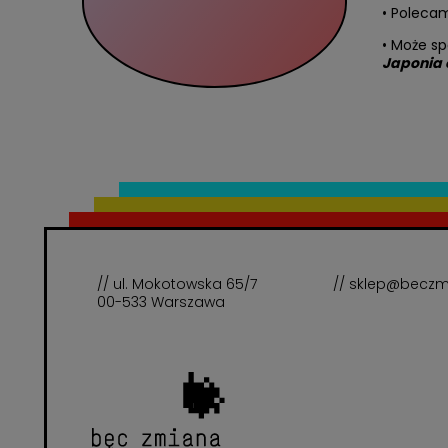
• Polecam
• Może sp
Japonia 
// ul. Mokotowska 65/7
// sklep@beczm
00-533 Warszawa