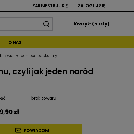
ZAREJESTRUJ SIĘ
ZALOGUJ SIĘ
Koszyk:
(pusty)
O NAS
dbił świat za pomocą popkultury
, czyli jak jeden naród
ść:
brak towaru
9,90 zł
POWIADOM