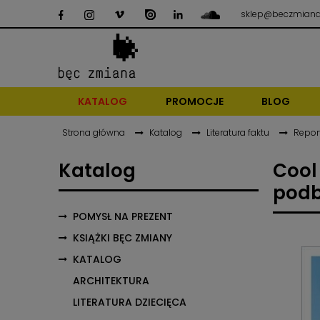
sklep@beczmiana
KATALOG
PROMOCJE
BLOG
Strona główna
Katalog
Literatura faktu
Repor
Katalog
Cool
podb
POMYSŁ NA PREZENT
KSIĄŻKI BĘC ZMIANY
KATALOG
ARCHITEKTURA
LITERATURA DZIECIĘCA