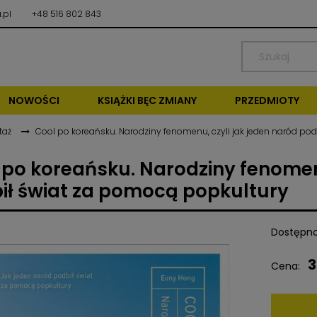
.pl
+48 516 802 843
NOWOŚCI
KSIĄŻKI BĘC ZMIANY
PRZEDMIOTY
taż
Cool po koreańsku. Narodziny fenomenu, czyli jak jeden naród po
 po koreańsku. Narodziny fenomenu
ił świat za pomocą popkultury
Dostępno
3
Cena: