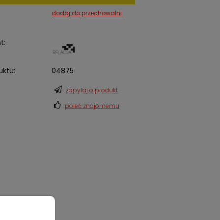
dodaj do przechowalni
t:
uktu:
04875
zapytaj o produkt
poleć znajomemu