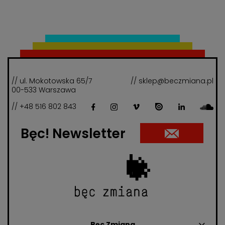
// ul. Mokotowska 65/7
// sklep@beczmiana.pl
00-533 Warszawa
// +48 516 802 843
Bęc! Newsletter
Bęc Zmiana