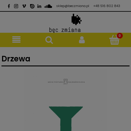
sklep@beczmiana.pl
+48 516 802 843
Drzewa