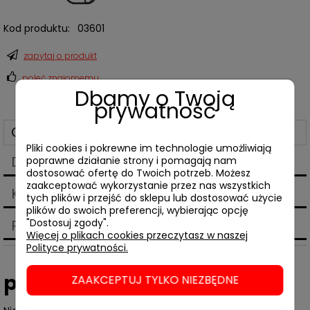
Kod produktu:
03601
zapytaj o produkt
poleć znajomemu
Dbamy o Twoją
prywatność
Opis
Pliki cookies i pokrewne im technologie umożliwiają
Dane techniczne
poprawne działanie strony i pomagają nam
dostosować ofertę do Twoich potrzeb. Możesz
zaakceptować wykorzystanie przez nas wszystkich
Koszty dostawy
tych plików i przejść do sklepu lub dostosować użycie
Cena nie zawiera ewentualnych kosztów płatności
plików do swoich preferencji, wybierając opcję
Produkty powiązane
"Dostosuj zgody".
Więcej o plikach cookies przeczytasz w naszej
Polityce prywatności.
praca zbiorowa,
Drzewa
ZAAKCEPTUJ TYLKO NIEZBĘDNE