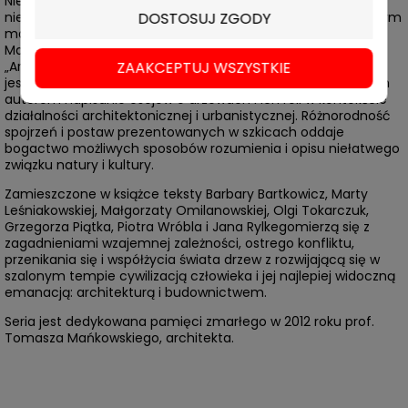
Nieprzemyślane niszczenie dziedzictwa przyrodniczego (na
DOSTOSUJ ZGODY
niespotykaną dotąd w demokratycznej Polsce skalę), z którym
mamy do czynienia w ostatnim czasie, sprowokowało Ewę
Mańkowską-Grin do stworzenia następnego tomu z serii
ZAAKCEPTUJ WSZYSTKIE
„Architektura jest najważniejsza”. Tom w całości poświęcony
jest drzewom. Wydawnictwo EMG zaproponowało wybranym
autorom napisanie esejów o drzewach i ich roli w kontekście
działalności architektonicznej i urbanistycznej. Różnorodność
spojrzeń i postaw prezentowanych w szkicach oddaje
bogactwo możliwych sposobów rozumienia i opisu niełatwego
związku natury i kultury.
Zamieszczone w książce teksty Barbary Bartkowicz, Marty
Leśniakowskiej, Małgorzaty Omilanowskiej, Olgi Tokarczuk,
Grzegorza Piątka, Piotra Wróbla i Jana Rylkegomierzą się z
zagadnieniami wzajemnej zależności, ostrego konfliktu,
przenikania się i współżycia świata drzew z rozwijającą się w
szalonym tempie cywilizacją człowieka i jej najlepiej widoczną
emanacją: architekturą i budownictwem.
Seria jest dedykowana pamięci zmarłego w 2012 roku prof.
Tomasza Mańkowskiego, architekta.