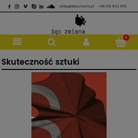
sklep@beczmiana.pl
+48 516 802 843
Skuteczność sztuki