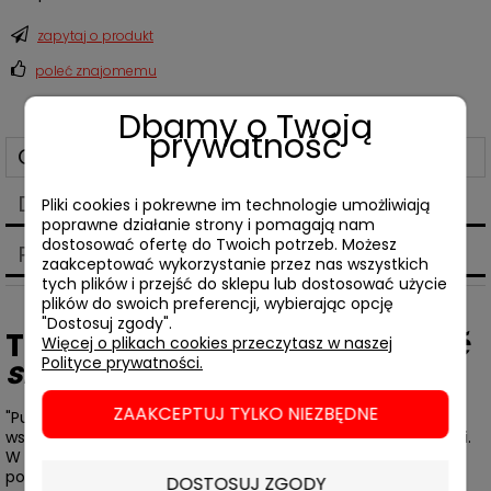
zapytaj o produkt
poleć znajomemu
Dbamy o Twoją
prywatność
Opis
Dane techniczne
Pliki cookies i pokrewne im technologie umożliwiają
poprawne działanie strony i pomagają nam
dostosować ofertę do Twoich potrzeb. Możesz
Produkty powiązane
zaakceptować wykorzystanie przez nas wszystkich
tych plików i przejść do sklepu lub dostosować użycie
plików do swoich preferencji, wybierając opcję
"Dostosuj zgody".
Tomasz Załuski,
Skuteczność
Więcej o plikach cookies przeczytasz w naszej
sztuki
Polityce prywatności.
ZAAKCEPTUJ TYLKO NIEZBĘDNE
"Publikacja dotyczy jednego z najważniejszych problemów
współczesnej sztuki – jej możliwej i oczekiwanej skuteczności.
W obszernym tomie pod redakcją Tomasza Załuskiego, w
ponad dwudziestu esejach i wywiadach temat ten zostaje
DOSTOSUJ ZGODY