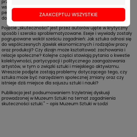
przeanalizowany przez teoretyków i praktyków sztuki
współczesnej. Dzięki tej wielości perspektyw publikacja jest
pełną aktualnych odniesień prezentacją różnych poglądów,
ZAAKCEPTUJ WSZYSTKIE
doświadczeń i postaw.
Pojęcie „skuteczności” jest przez autorów ujęte w krytyczny
sposób i szeroko sproblematyzowane. Eseje i wywiady zostały
pogrupowane wokół sześciu zagadnień: Jak sztuka odnosi się
do współczesnych zjawisk ekonomicznych i rodzajów pracy
oraz produkcji? Czy dizajn może kształtować zachowania i
relacje społeczne? Kolejne części stawiają pytania o kwestie
kolektywności, partycypacji i politycznego zaangażowania
artystów, w tym o związki sztuki i miejskiego aktywizmu.
Wreszcie podjęte zostają problemy dotyczącego tego, czy
sztuka może być narzędziem społecznej zmiany oraz czy
istnieje dziś miejsce dla sojuszu sztuki i nauki?
Publikacja jest podsumowaniem trzyletniej dyskusji
prowadzonej w Muzeum Sztuki na temat zagadnienia
skuteczności sztuki." - opis Muzeum Sztuki w Łodzi