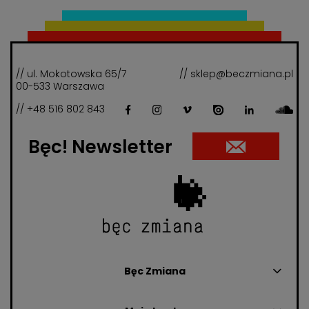
// ul. Mokotowska 65/7
// sklep@beczmiana.pl
00-533 Warszawa
// +48 516 802 843
Bęc! Newsletter
Bęc Zmiana