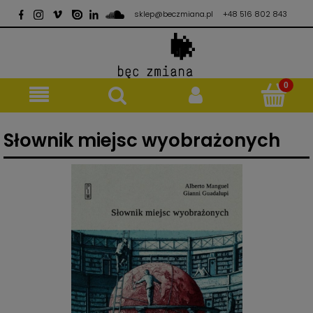
sklep@beczmiana.pl
+48 516 802 843
Słownik miejsc wyobrażonych