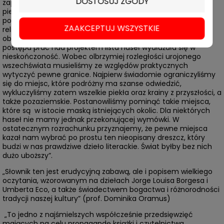
DOSTOSUJ ZGODY
zapiski kronikarza, przytaczając jedynie informacje z
pierwotnego źródła bez własnych inwencji. [...] oparliśmy
pomysł książki na dziewiętnastowiecznych bedekerach –
ZAAKCEPTUJ WSZYSTKIE
reliktach z czasów, gdy podróże w świecie rzeczywistym
obfitowały jeszcze w podniety i przygody. W miarę jednak
postępu prac nad projektem lista haseł wydłużała się w
nieskończoność. Wobec olbrzymiej rozległości urojonego
wszechświata musieliśmy ze względów praktycznych
wytyczyć pewne granice. Najpierw świadomie ograniczyliśmy
się do miejsc, które podróżny ma szanse odwiedzić,
wykluczyliśmy zatem wszelkie piekła oraz krainy z przyszłości, a
także pozaziemskie. Postanowiliśmy pominąć takie miejsca,
które są w istocie maską istniejących okolic. Dla niektórych
haseł nie mamy jednak przekonującej wymówki. W
ostatecznym rozrachunku przyznajemy, że pewne miejsca
kazał nam wybrać po prostu ten nieopisany dreszcz, który
budzi w nas prawdziwe dzieło literackie. Świat byłby bez nich
dużo uboższy”.
„Słownik ten jest erudycyjną zabawą, ale i popisem wielkiego
oczytania, wzorowanym na dziełach Jorge Louisa Borgesa i
Umberta Eco, a także świadectwem bogactwa i różnorodności
tradycji naszej kultury” (prof. Dominika Oramus)
„To jedno z najśmielszych współcześnie przedsięwzięć
mających na celu propagandę książki i czytelnictwa.