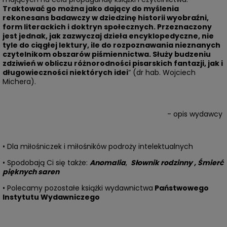
Traktować go można jako dający do myślenia
rekonesans badawczy w dziedzinę historii wyobraźni,
form literackich i doktryn społecznych. Przeznaczony
jest jednak, jak zazwyczaj dzieła encyklopedyczne, nie
tyle do ciągłej lektury, ile do rozpoznawania nieznanych
czytelnikom obszarów piśmiennictwa. Służy budzeniu
zdziwień w obliczu różnorodności pisarskich fantazji, jak i
długowieczności niektórych idei
” (dr hab. Wojciech
Michera).
- opis wydawcy
• Dla miłośniczek i miłośników podroży intelektualnych
• Spodobają Ci się także:
Anomalia
,
Słownik rodzinny
,
Śmierć
pięknych saren
• Polecamy pozostałe książki wydawnictwa
Państwowego
Instytutu Wydawniczego