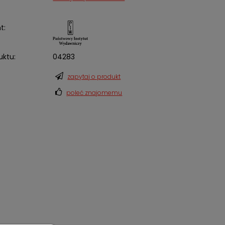
t:
uktu:
04283
zapytaj o produkt
poleć znajomemu