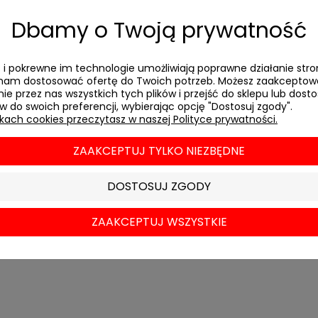
Dbamy o Twoją prywatność
 Calvino,
Jeżeli t=0
es i pokrewne im technologie umożliwiają poprawne działanie stro
am dostosować ofertę do Twoich potrzeb. Możesz zaakcepto
ie przez nas wszystkich tych plików i przejść do sklepu lub dos
ale został opublikowany w roku 1967 jako osobny tomik i
ów do swoich preferencji, wybierając opcję "Dostosuj zgody".
: między nurtem prozy fantastyczno-naukowej a literat
ikach cookies przeczytasz w naszej Polityce prywatności.
 zbiór 11 opowiadań w 3 autonomicznych częściach. Pier
 narracja drugiej części prowadzona jest według zasad fiz
ZAAKCEPTUJ TYLKO NIEZBĘDNE
 się i stanowi zapowiedź alternatywnych wariantów; czę
dla Calvina są paradoksy; od jednego z nich, paradoksu str
DOSTOSUJ ZGODY
 zjawisk znajdziemy tu sentymentalizm fizyki, melanchol
o nadrzędnym ładzie, biologię molekularną pustki, być mo
ZAAKCEPTUJ WSZYSTKIE
zystkich miłośników Italo Calvino