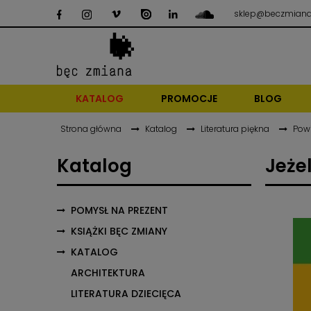
sklep@beczmiana
KATALOG
PROMOCJE
BLOG
Strona główna
Katalog
Literatura piękna
Pow
Katalog
Jeżel
POMYSŁ NA PREZENT
KSIĄŻKI BĘC ZMIANY
KATALOG
ARCHITEKTURA
LITERATURA DZIECIĘCA