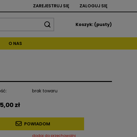
ZAREJESTRUJ SIĘ
ZALOGUJ SIĘ
Koszyk:
(pusty)
O NAS
ść:
brak towaru
5,00 zł
POWIADOM
dodaj do przechowalni