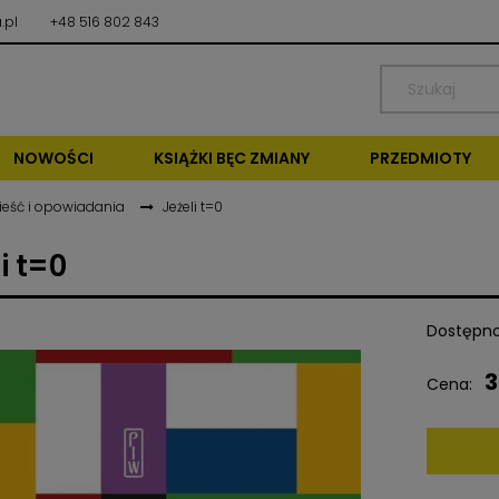
.pl
+48 516 802 843
NOWOŚCI
KSIĄŻKI BĘC ZMIANY
PRZEDMIOTY
ieść i opowiadania
Jeżeli t=0
i t=0
Dostępno
3
Cena: