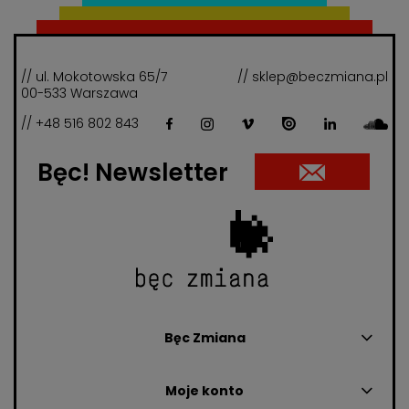
// ul. Mokotowska 65/7
// sklep@beczmiana.pl
00-533 Warszawa
// +48 516 802 843
Bęc! Newsletter
Bęc Zmiana
Moje konto