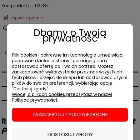
Kod produktu:
02787
zapytaj o produkt
poleć znajomemu
Dbamy o Twoją
prywatność
Opis
Pliki cookies i pokrewne im technologie umożliwiają
poprawne działanie strony i pomagają nam
Dane techniczne
dostosować ofertę do Twoich potrzeb. Możesz
zaakceptować wykorzystanie przez nas wszystkich
tych plików i przejść do sklepu lub dostosować użycie
Bezpieczeństwo
plików do swoich preferencji, wybierając opcję
"Dostosuj zgody".
Produkty powiązane
Więcej o plikach cookies przeczytasz w naszej
Polityce prywatności.
ZAAKCEPTUJ TYLKO NIEZBĘDNE
Rafał Matyja,
Miejski grunt. 250 lat
polskiej gry z nowoczesnością
DOSTOSUJ ZGODY