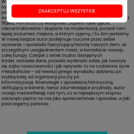
W głośnej książce
Wyjście awaryjne
Rafał Matyja postulował,
by opowiedzieć naszą historię na nowo – nie przez pryzmat
ZAAKCEPTUJ WSZYSTKIE
podbojów i powstań, ale budowy miast, tworzenia instytucji,
ewolucji stylu życia. Nie tylko z perspektywy Warszawy, ale też
Śląska, Pomorza czy Małopolski. Dopiero takie ujęcie,
zdecentralizowane i skupione na modernizacji, pozwoli nam
lepiej zrozumieć miejsce, w którym żyjemy, i to, kim jesteśmy.
W nowej książce autor podejmuje rzucone przez siebie
wyzwanie. I opowiada fascynującą historię naszych ziem, ze
szczególnym uwzględnieniem miast, w kontekście rozwoju
całej Europy. Czerpie z setek trudno dostępnych
źródeł, zestawia dane, pozwala wyobrazić sobie, jak tworzyły
się zręby nowoczesności i jak wpływało to na codzienne życie
mieszkańców – od rewolucyjnego wynalazku dyliżansu po
szybką kolej, od organizacji poczty po
informatyzację. Równolegle z opowieścią historyczną,
obfitującą w barwne, nieraz zdumiewające przykłady, autor
rozwija metarefleksję nad tym, co w największym stopniu
odcisnęło piętno na nas jako społeczeństwie i sposobie, w jaki
postrzegamy państwo.