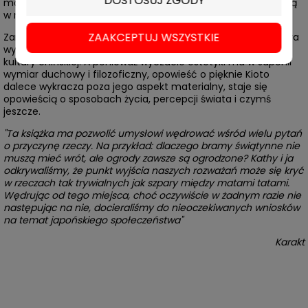
DOSTOSUJ ZGODY
malowania parawanów, autorzy zwracają uwagę na zapisaną
w nich symbolikę, a także na ich wielowymiarowe funkcje.
ZAAKCEPTUJ WSZYSTKIE
Zarysowują przy tym historię rozwoju japońskiej estetyki, która
wykuwała się w dużej mierze pod naporem i w opozycji do
kultury chińskiej. A ponieważ wyczucie estetyki ma w Japonii
wymiar duchowy i filozoficzny, opowieść o pięknie Kioto
dalece wykracza poza jego aspekt materialny, staje się
opowieścią o sposobach życia, percepcji świata i czymś
jeszcze.
"Ta książka ma pozwolić umysłowi wędrować wśród wielu pytań
o przyczynę rzeczy. Na przykład: dlaczego bramy świątynne nie
muszą mieć wrót, ale ogrody zawsze są ogrodzone? Kathy i ja
odkrywaliśmy, że punkt wyjścia naszych rozważań może się kryć
w rzeczach tak trywialnych jak szpary między matami tatami.
Wędrując od tego miejsca, choć oczywiście w żadnym razie nie
następując na nie, docieraliśmy do nieoczekiwanych wniosków
na temat japońskiego społeczeństwa"
Karakt