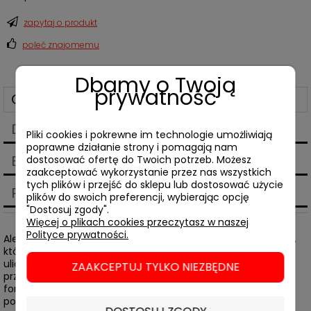
zapytaj o produkt
poleć znajomemu
Dbamy o Twoją
prywatność
Opis
Dane techniczne
Pliki cookies i pokrewne im technologie umożliwiają
poprawne działanie strony i pomagają nam
Bezpieczeństwo
dostosować ofertę do Twoich potrzeb. Możesz
zaakceptować wykorzystanie przez nas wszystkich
tych plików i przejść do sklepu lub dostosować użycie
Produkty powiązane
plików do swoich preferencji, wybierając opcję
"Dostosuj zgody".
Więcej o plikach cookies przeczytasz w naszej
Polityce prywatności.
Alex Kerr i Kathy Arlyn Sokol zabierają nas na spacer po Kioto,
które przez tysiąc lat było stolicą Japonii. Przemierzając jego
ulice, opowiadają o architekturze, kulturze materialnej i
ZAAKCEPTUJ TYLKO NIEZBĘDNE
przekazywanej z pokolenia na pokolenie tradycji. Opisując
formę bram i ogrodów, kształt czarek, fakturę i połysk desek
podłogowych, sposób obszycia mat tatami czy konwencję