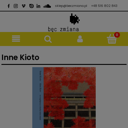
sklep@beczmiana.pl
+48 516 802 843
Inne Kioto