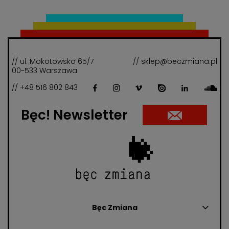
// ul. Mokotowska 65/7
// sklep@beczmiana.pl
00-533 Warszawa
// +48 516 802 843
Bęc! Newsletter
Bęc Zmiana