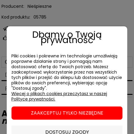
Producent:
Nieśpieszne
Kod produktu:
05785
zapytaj o produkt
Dbamy o Twoją
prywatność
poleć znajomemu
Pliki cookies i pokrewne im technologie umożliwiają
Opis
poprawne działanie strony i pomagają nam
dostosować ofertę do Twoich potrzeb. Możesz
zaakceptować wykorzystanie przez nas wszystkich
Dane techniczne
tych plików i przejść do sklepu lub dostosować użycie
plików do swoich preferencji, wybierając opcję
Produkty powiązane
"Dostosuj zgody".
Więcej o plikach cookies przeczytasz w naszej
Polityce prywatności.
Ańa Komorowska,
Jak być
ZAAKCEPTUJ TYLKO NIEZBĘDNE
mniej ambitnym
DOSTOSUJ ZGODY