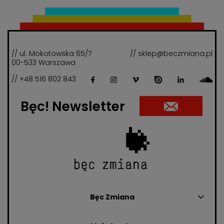
// ul. Mokotowska 65/7
// sklep@beczmiana.pl
00-533 Warszawa
// +48 516 802 843
Bęc! Newsletter
Bęc Zmiana