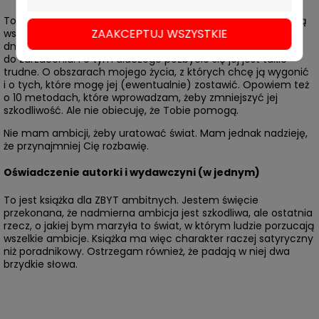
To książka o tym, jak zabić ambicję. Tę przebiegłą sucz, którą
ZAAKCEPTUJ WSZYSTKIE
wszyscy ubóstwiają i stawiają na piedestale, a która każdego
dnia podstępnie rujnuje mi życie. O tym, co mam jej
do zarzucenia. I o tym dlaczego pozbycie się jej jest takie
trudne. O obszarach mojego życia, z których chcę ją wygonić
i o tych, które mogę jej (ewentualnie) zostawić. Opowiem też
o 10 metodach, które wprowadzam, żeby zmniejszyć jej
szkodliwość. Ale nie obiecuję, że Tobie pomogą.
Nie mam ambicji, żeby uratować świat. Mam jednak nadzieję,
że przynajmniej Cię rozbawię.
Oświadczenie autorki i wydawczyni (w jednym)
To jest książka dla ZBYT ambitnych. Jestem święcie
przekonana, że nadmierna ambicja jest szkodliwa,
ale ostatnia
rzecz, o jakiej bym marzyła to świat, w którym ludzie porzucają
wszelkie ambicje. Książka ma więc charakter raczej satyryczny
niż poradnikowy. Ostrzegam również, że
padają w niej dwa
brzydkie słowa.