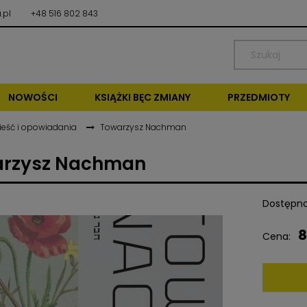
.pl
+48 516 802 843
NOWOŚCI
KSIĄŻKI BĘC ZMIANY
PRZEDMIOTY
ieść i opowiadania
Towarzysz Nachman
rzysz Nachman
Dostępno
8
Cena: