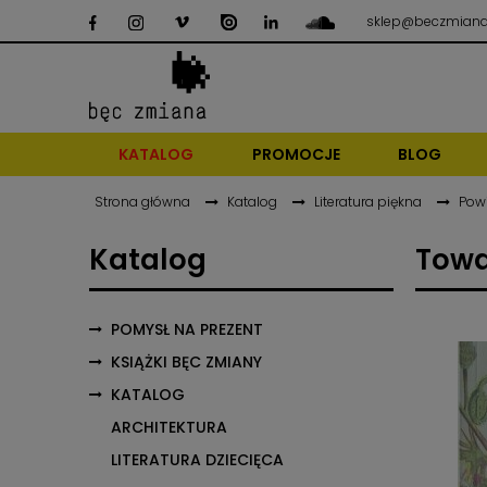
sklep@beczmiana
KATALOG
PROMOCJE
BLOG
Strona główna
Katalog
Literatura piękna
Pow
Katalog
Towa
POMYSŁ NA PREZENT
KSIĄŻKI BĘC ZMIANY
KATALOG
ARCHITEKTURA
LITERATURA DZIECIĘCA