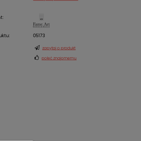
t:
uktu:
05173
zapytaj o produkt
poleć znajomemu