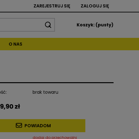
ZAREJESTRUJ SIĘ
ZALOGUJ SIĘ
Koszyk:
(pusty)
O NAS
ść:
brak towaru
9,90 zł
POWIADOM
dodaj do przechowalni