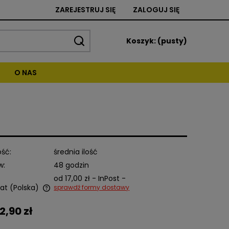
ZAREJESTRUJ SIĘ
ZALOGUJ SIĘ
Koszyk:
(pusty)
O NAS
ść:
średnia ilość
w:
48 godzin
od 17,00 zł
- InPost -
at
(Polska)
sprawdź formy dostawy
2,90 zł
alnych