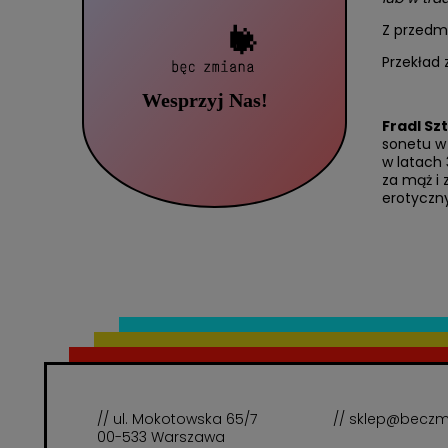
Z przedm
Przekład z
Fradl Sz
sonetu w 
w latach 
za mąż i 
erotyczn
// ul. Mokotowska 65/7
// sklep@beczm
00-533 Warszawa