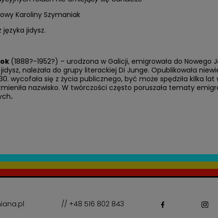
owy Karoliny Szymaniak
 języka jidysz.
tok
(1888?-1952?) – urodzona w Galicji, emigrowała do Nowego J
jidysz, należała do grupy literackiej Di Junge. Opublikowała niewie
30. wycofała się z życia publicznego, być może spędziła kilka l
zmieniła nazwisko. W twórczości często poruszała tematy emigra
ych
.
iana.pl
// +48 516 802 843