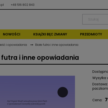
.pl
+48 516 802 843
NOWOŚCI
KSIĄŻKI BĘC ZMIANY
PRZEDMIOTY
ieść i opowiadania
Białe futra i inne opowiadania
 futra i inne opowiadania
Dostępno
Wysyłka 
Dostawa:
paczkom
7
Cena nie zawiera ewentu
Cena:
kosztów płatności