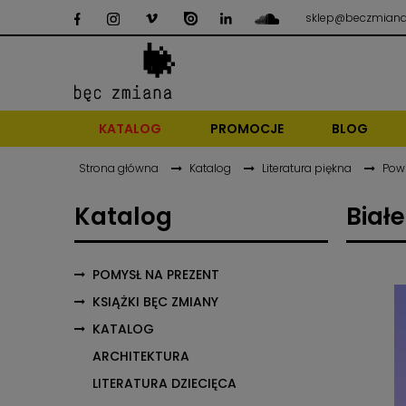
sklep@beczmiana
KATALOG
PROMOCJE
BLOG
Strona główna
Katalog
Literatura piękna
Pow
Katalog
Białe
POMYSŁ NA PREZENT
KSIĄŻKI BĘC ZMIANY
KATALOG
ARCHITEKTURA
LITERATURA DZIECIĘCA