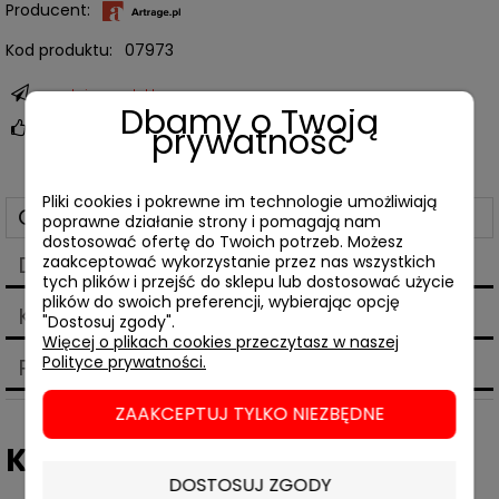
Producent:
Kod produktu:
07973
zapytaj o produkt
Dbamy o Twoją
prywatność
poleć znajomemu
Pliki cookies i pokrewne im technologie umożliwiają
Opis
poprawne działanie strony i pomagają nam
dostosować ofertę do Twoich potrzeb. Możesz
Dane techniczne
zaakceptować wykorzystanie przez nas wszystkich
tych plików i przejść do sklepu lub dostosować użycie
plików do swoich preferencji, wybierając opcję
Koszty dostawy
"Dostosuj zgody".
Cena nie zawiera ewentualnych kosztów płatności
Więcej o plikach cookies przeczytasz w naszej
Polityce prywatności.
Produkty powiązane
ZAAKCEPTUJ TYLKO NIEZBĘDNE
Kamel Daoud,
Hurystka
DOSTOSUJ ZGODY