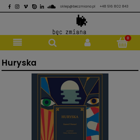
sklep@beczmiana.pl
+48 516 802 843
Huryska