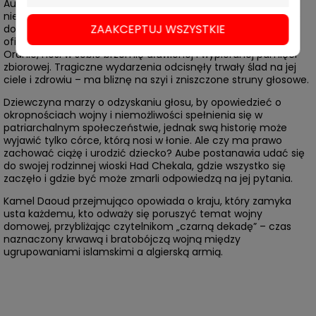
Aube musi zmierzyć się z pamięcią o algierskiej wojnie o
niepodległość, której nie doświadczyła, i zapomnieć o wojnie
ZAAKCEPTUJ WSZYSTKIE
domowej z lat dziewięćdziesiątych XX wieku, której padła
ofiarą. Młoda dziewczyna, prowadząca zakład fryzjerski w
Oranie, nosi w sobie brzemię dławionej i wypieranej pamięci
zbiorowej. Tragiczne wydarzenia odcisnęły trwały ślad na jej
ciele i zdrowiu – ma bliznę na szyi i zniszczone struny głosowe.
Dziewczyna marzy o odzyskaniu głosu, by opowiedzieć o
okropnościach wojny i niemożliwości spełnienia się w
patriarchalnym społeczeństwie, jednak swą historię może
wyjawić tylko córce, którą nosi w łonie. Ale czy ma prawo
zachować ciążę i urodzić dziecko? Aube postanawia udać się
do swojej rodzinnej wioski Had Chekala, gdzie wszystko się
zaczęło i gdzie być może zmarli odpowiedzą na jej pytania.
Kamel Daoud przejmująco opowiada o kraju, który zamyka
usta każdemu, kto odważy się poruszyć temat wojny
domowej, przybliżając czytelnikom „czarną dekadę” – czas
naznaczony krwawą i bratobójczą wojną między
ugrupowaniami islamskimi a algierską armią.