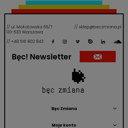
// ul. Mokotowska 65/7
// sklep@beczmiana.pl
00-533 Warszawa
// +48 516 802 843
Bęc! Newsletter
Bęc Zmiana
Moje konto