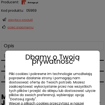
Producent:
Kod produktu:
05969
zapytaj o produkt
poleć znajomemu
Opis
Dbamy o Twoją
Dane techniczne
prywatność
Koszty dostawy
Cena nie zawiera ewentualnych kosztów płatności
Pliki cookies i pokrewne im technologie umożliwiają
Produkty powiązane
poprawne działanie strony i pomagają nam
dostosować ofertę do Twoich potrzeb. Możesz
zaakceptować wykorzystanie przez nas wszystkich
tych plików i przejść do sklepu lub dostosować użycie
Margaryta
plików do swoich preferencji, wybierając opcję
"Dostosuj zgody".
Jakowenko,
Przemieszczenie
Więcej o plikach cookies przeczytasz w naszej