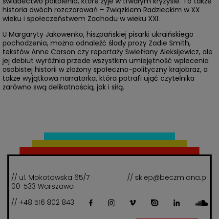
świadectwo pokolenia, które żyje w trwałym kryzysie. To także
historia dwóch rozczarowań – Związkiem Radzieckim w XX
wieku i społeczeństwem Zachodu w wieku XXI.
U Margaryty Jakowenko, hiszpańskiej pisarki ukraińskiego
pochodzenia, można odnaleźć ślady prozy Zadie Smith,
tekstów Anne Carson czy reportaży Swietłany Aleksijewicz, ale
jej debiut wyróżnia przede wszystkim umiejętność wplecenia
osobistej historii w złożony społeczno-polityczny krajobraz, a
także wyjątkowa narratorka, która potrafi ująć czytelnika
zarówno swą delikatnością, jak i siłą.
// ul. Mokotowska 65/7
// sklep@beczmiana.pl
00-533 Warszawa
// +48 516 802 843