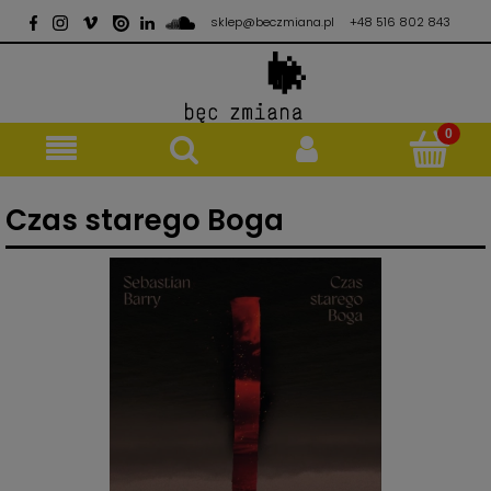
sklep@beczmiana.pl
+48 516 802 843
Czas starego Boga