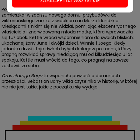
ZAAKCEPTUJ WSZYSTKIE
Policjant Tom Kettle niedawno przeszedł na emeryturę i
zamieszkał w zaciszu nowego domu, przybudówki do
wiktoriańskiego zamku z widokiem na Morze Irlandzkie.
Miesiącami z nikim się nie widział, pomijając ekscentrycznego
właściciela i znerwicowaną młodą matkę, która wprowadziła
się tuż obok. Kettle wraca wspomnieniami do swoich bliskich:
ukochanej żony June i dwójki dzieci, Winnie i Joego. Kiedy
jednak u drzwi staje dwóch byłych kolegów po fachu, którzy
pragną rozwikłać sprawę niedającą mu od kilkudziesięciu lat
spokoju, Kettle musi wrócić do tego, co pragnął na zawsze
zostawić za sobą.
Czas starego Boga
to wspaniała powieść o demonach
przeszłości. Sebastian Barry wikła czytelnika w historię, w której
nic nie jest takie, jakie z początku się wydaje.