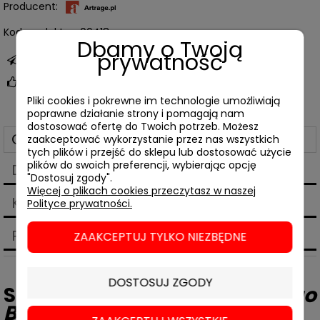
Producent:
Kod produktu:
06418
Dbamy o Twoją
prywatność
zapytaj o produkt
poleć znajomemu
Pliki cookies i pokrewne im technologie umożliwiają
poprawne działanie strony i pomagają nam
dostosować ofertę do Twoich potrzeb. Możesz
Opis
zaakceptować wykorzystanie przez nas wszystkich
tych plików i przejść do sklepu lub dostosować użycie
plików do swoich preferencji, wybierając opcję
Dane techniczne
"Dostosuj zgody".
Więcej o plikach cookies przeczytasz w naszej
Koszty dostawy
Polityce prywatności.
Cena nie zawiera ewentualnych kosztów płatności
Produkty powiązane
ZAAKCEPTUJ TYLKO NIEZBĘDNE
DOSTOSUJ ZGODY
Sebastian Barry,
Czas starego
Boga