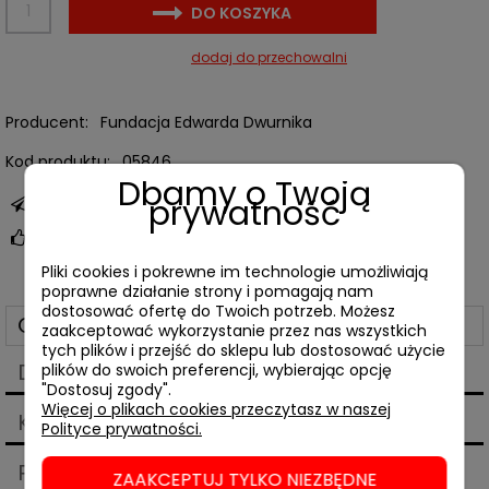
DO KOSZYKA
dodaj do przechowalni
Producent:
Fundacja Edwarda Dwurnika
Kod produktu:
05846
Dbamy o Twoją
prywatność
zapytaj o produkt
poleć znajomemu
Pliki cookies i pokrewne im technologie umożliwiają
poprawne działanie strony i pomagają nam
dostosować ofertę do Twoich potrzeb. Możesz
Opis
zaakceptować wykorzystanie przez nas wszystkich
tych plików i przejść do sklepu lub dostosować użycie
Dane techniczne
plików do swoich preferencji, wybierając opcję
"Dostosuj zgody".
Więcej o plikach cookies przeczytasz w naszej
Koszty dostawy
Polityce prywatności.
Cena nie zawiera ewentualnych kosztów płatności
Produkty powiązane
ZAAKCEPTUJ TYLKO NIEZBĘDNE