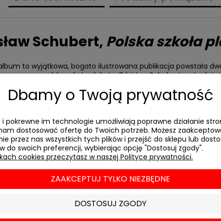
sław Schubert
,
Polska szkoła p
 album to wyjątkowa, bogato ilustrowana publikacja powstała dw
nazywanego polską szkołą plakatu. Zdzisław Schubert, autor ksią
antów polskiej szkoły plakatu oraz ich najwybitniejsze dzieła. Pu
Dbamy o Twoją prywatność
ficy poświęcali uwagę, lecz także zarysowuje ramy czasowe tego 
okół niego nieścisłości. Malarska faktura, intensywne barwy, po
szczyznowa metaforyka, osobiste komentarze twórców – dzięki t
alne przez wielbicieli sztuki graficznej zarówno w Polsce, jak i n
es i pokrewne im technologie umożliwiają poprawne działanie stro
am dostosować ofertę do Twoich potrzeb. Możesz zaakcepto
ie przez nas wszystkich tych plików i przejść do sklepu lub dos
ów do swoich preferencji, wybierając opcję "Dostosuj zgody".
ikach cookies przeczytasz w naszej Polityce prywatności.
ZAAKCEPTUJ TYLKO NIEZBĘDNE
DOSTOSUJ ZGODY