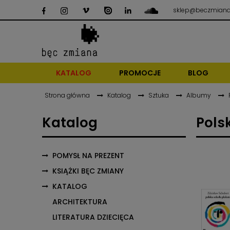
sklep@beczmiana
KATALOG
PROMOCJE
BLOG
Strona główna
Katalog
Sztuka
Albumy
Katalog
Pols
POMYSŁ NA PREZENT
KSIĄŻKI BĘC ZMIANY
KATALOG
ARCHITEKTURA
LITERATURA DZIECIĘCA