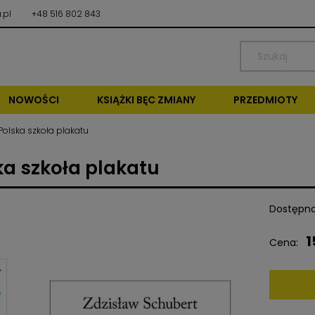
.pl
+48 516 802 843
NOWOŚCI
KSIĄŻKI BĘC ZMIANY
PRZEDMIOTY
Polska szkoła plakatu
ka szkoła plakatu
Dostępno
1
Cena: