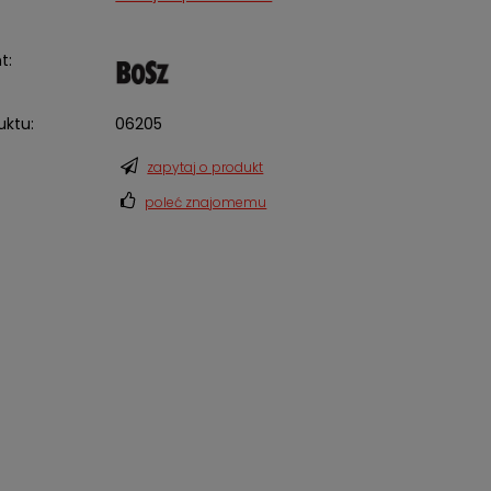
t:
uktu:
06205
zapytaj o produkt
poleć znajomemu