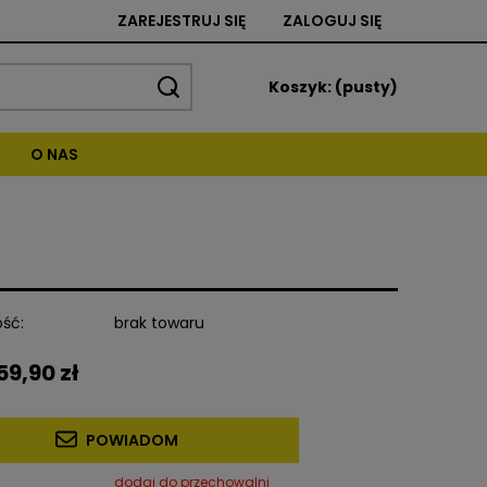
ZAREJESTRUJ SIĘ
ZALOGUJ SIĘ
Koszyk:
(pusty)
O NAS
ść:
brak towaru
59,90 zł
POWIADOM
dodaj do przechowalni