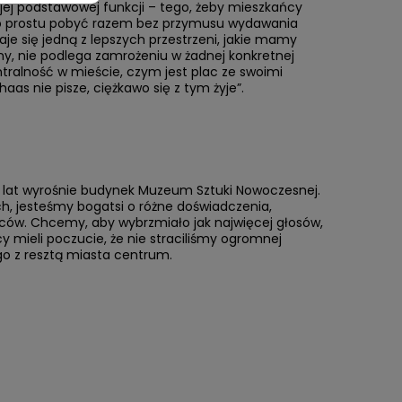
 jej podstawowej funkcji – tego, żeby mieszkańcy
, po prostu pobyć razem bez przymusu wydawania
daje się jedną z lepszych przestrzeni, jakie mamy
y, nie podlega zamrożeniu w żadnej konkretnej
ntralność w mieście, czym jest plac ze swoimi
aas nie pisze, ciężkawo się z tym żyje”.
arę lat wyrośnie budynek Muzeum Sztuki Nowoczesnej.
tach, jesteśmy bogatsi o różne doświadczenia,
ńców. Chcemy, aby wybrzmiało jak najwięcej głosów,
 mieli poczucie, że nie straciliśmy ogromnej
go z resztą miasta centrum.