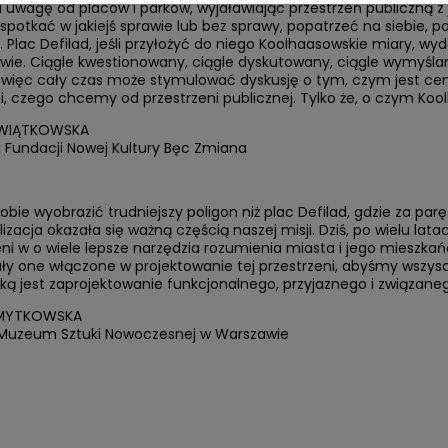
 uwagę od placów i parków, wyjaławiając przestrzeń publiczną z
 spotkać w jakiejś sprawie lub bez sprawy, popatrzeć na siebie
. Plac Defilad, jeśli przyłożyć do niego Koolhaasowskie miary, wy
ie. Ciągle kwestionowany, ciągle dyskutowany, ciągle wymyślan
i, więc cały czas może stymulować dyskusję o tym, czym jest ce
, czego chcemy od przestrzeni publicznej. Tylko że, o czym Koolh
WIĄTKOWSKA
 Fundacji Nowej Kultury Bęc Zmiana
obie wyobrazić trudniejszy poligon niż plac Defilad, gdzie za p
lizacja okazała się ważną częścią naszej misji. Dziś, po wielu la
i w o wiele lepsze narzędzia rozumienia miasta i jego mieszka
ły one włączone w projektowanie tej przestrzeni, abyśmy wszyscy
aką jest zaprojektowanie funkcjonalnego, przyjaznego i związane
MYTKOWSKA
 Muzeum Sztuki Nowoczesnej w Warszawie