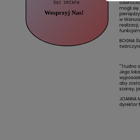
odwróciła
mogli się
pieniędzy
w Warszaw
realizacj
funkcjami
BOGNA Ś
twórczyni
"Trudno s
Jego loka
wyposażen
aby zosta
szansy, j
JOANNA 
dyrektor