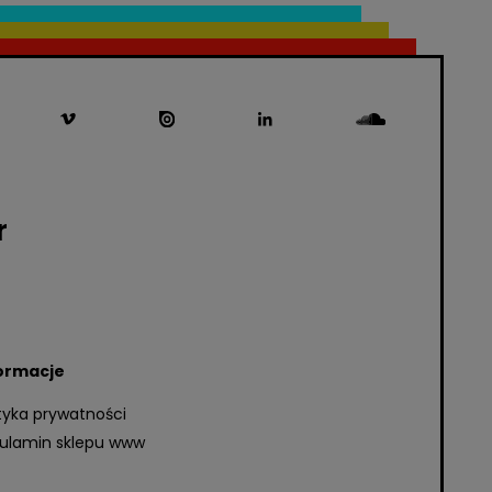
r
ormacje
ityka prywatności
ulamin sklepu www