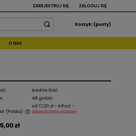
ZAREJESTRUJ SIĘ
ZALOGUJ SIĘ
Koszyk:
(pusty)
O NAS
ść:
średnia ilość
w:
48 godzin
od 17,00 zł
- InPost -
at
(Polska)
sprawdź formy dostawy
5,00 zł
alnych