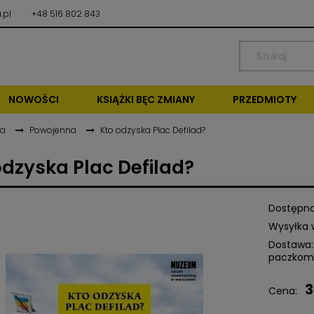
.pl
+48 516 802 843
NOWOŚCI
KSIĄŻKI BĘC ZMIANY
PRZEDMIOTY
ra
Powojenna
Kto odzyska Plac Defilad?
odzyska Plac Defilad?
Dostępno
Wysyłka 
Dostawa:
paczkom
3
Cena nie zawiera ewentu
Cena:
kosztów płatności