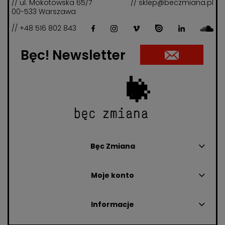
// ul. Mokotowska 65/7
// sklep@beczmiana.pl
00-533 Warszawa
// +48 516 802 843
Bęc! Newsletter
Bęc Zmiana
Moje konto
Informacje