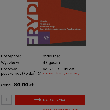
Dostępność:
mała ilość
Wysyłka w:
48 godzin
Dostawa:
od 17,00 zł
- InPost -
paczkomat
(Polska)
sprawdź formy dostawy
Cena nie zawiera ewentualnych kosztów płatności
80,00 zł
Cena:
DO KOSZYKA
dodaj do przechowalni