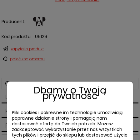
Producent:
Kod produktu:
06129
zapytaj o produkt
poleć znajomemu
Opis
Dbamy o Twoją
prywatność
Dane techniczne
Koszty dostawy
Pliki cookies i pokrewne im technologie umożliwiają
Cena nie zawiera ewentualnych kosztów płatności
poprawne działanie strony i pomagają nam
dostosować ofertę do Twoich potrzeb. Możesz
Produkty powiązane
zaakceptować wykorzystanie przez nas wszystkich
tych plików i przejść do sklepu lub dostosować użycie