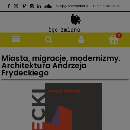
sklep@beczmiana.pl
+48 516 802 843
Miasta, migracje, modernizmy.
Architektura Andrzeja
Frydeckiego