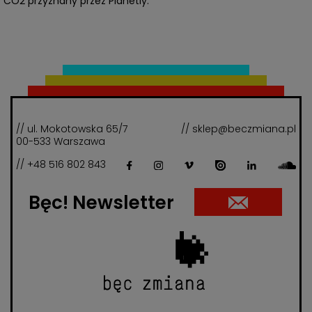
CO2 przyznany przez Planetly.
// ul. Mokotowska 65/7
// sklep@beczmiana.pl
00-533 Warszawa
// +48 516 802 843
Bęc! Newsletter