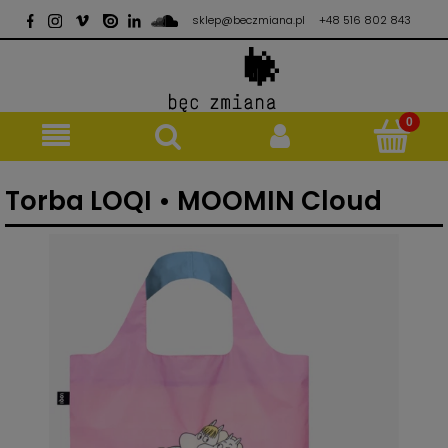
sklep@beczmiana.pl
+48 516 802 843
Torba LOQI • MOOMIN Cloud