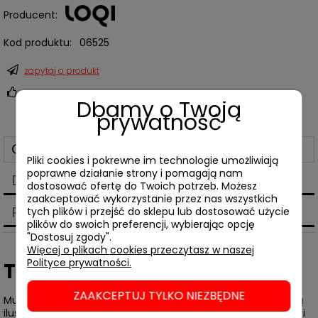
Producent:
Kod produktu:
06525
zapytaj o produkt
poleć znajomemu
Dbamy o Twoją
prywatność
Opis
Pliki cookies i pokrewne im technologie umożliwiają
poprawne działanie strony i pomagają nam
Dane techniczne
dostosować ofertę do Twoich potrzeb. Możesz
zaakceptować wykorzystanie przez nas wszystkich
Produkty powiązane
tych plików i przejść do sklepu lub dostosować użycie
plików do swoich preferencji, wybierając opcję
"Dostosuj zgody".
Więcej o plikach cookies przeczytasz w naszej
Polityce prywatności.
Torba LOQI • MOOMIN Cloud
ZAAKCEPTUJ TYLKO NIEZBĘDNE
Muminki to ukochana seria komiksów stworzona przez fińską
ilustratorkę Tove Jansson. Tove stworzyła czarujące historie i