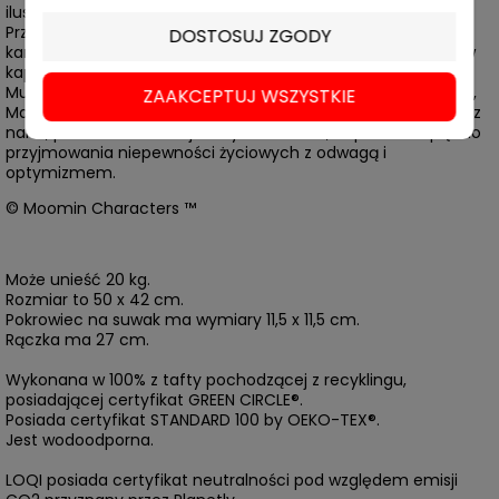
ilustracje, które urzekły publiczność w każdym wieku.
Przeciwstawiając się normom społecznym, kontynuowała
DOSTOSUJ ZGODY
karierę jako artystka i otwarcie żyła jako lesbijka. Osadzone w
kapryśnym świecie Doliny Muminków, historie podążają za
Muminkiem i jego eklektyczną grupą przyjaciół: Włóczykijem,
ZAAKCEPTUJ WSZYSTKIE
Małą Mi i Migotką. Seria toreb z recyklingu MOOMIN rezonuje z
nami, ponieważ celebruje indywidualność, odporność i piękno
przyjmowania niepewności życiowych z odwagą i
optymizmem.
© Moomin Characters ™
Może unieść 20 kg.
Rozmiar to 50 x 42 cm.
Pokrowiec na suwak ma wymiary 11,5 x 11,5 cm.
Rączka ma 27 cm.
Wykonana w 100% z tafty pochodzącej z recyklingu,
posiadającej certyfikat GREEN CIRCLE®.
Posiada certyfikat STANDARD 100 by OEKO-TEX®.
Jest wodoodporna.
LOQI posiada certyfikat neutralności pod względem emisji