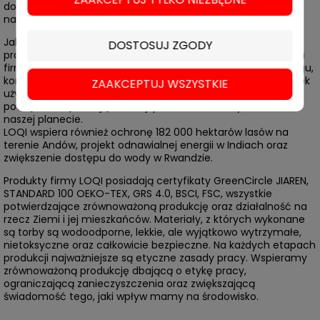
do Malewicza. 300 najsłynniejszych dzieł sztuki
nadrukowanych na ekologicznych torbach.
Jakość i wytrzymałość toreb połączona ze zrównoważoną
DOSTOSUJ ZGODY
produkcją redukującą emisję dwutlenku węgla. Od 2020 roku
firma LOQI używa materiałów GreenCircle w 100% z recyklingu,
korzysta z odnawialnych źródeł energii, do pakowania wysyłek
ZAAKCEPTUJ WSZYSTKIE
używa wyłącznie biodegradowalnych opakowań. Te kroki
powiązane są z misją redukcji plastiku i zanieczyszczeń na
naszej planecie.
LOQI wspiera również ochronę 182 000 hektarów lasów na
terenie Andów, projekt odnawialnej energii w Indiach oraz
zwiększenie dostępu do wody w Rwandzie.
Produkty firmy LOQI posiadają certyfikaty GreenCircle JIAREN,
STANDARD 100 OEKO-TEX, GRS 4.0, BSCI, FSC, wszystkie
potwierdzające zrównoważoną produkcję oraz działalność na
rzecz Ziemi i jej mieszkańców. Materiały, z których wykonane
są torby są wodoodporne, lekkie, ale wyjątkowo wytrzymałe,
nietoksyczne oraz całkowicie bezpieczne. Na każdych etapach
produkcji najważniejsze są etyczne zasady pracy. Wspieramy
zrównoważoną produkcję dbającą o etykę pracy,
ograniczającą zanieczyszczenia oraz zwiększającą
świadomość tego, jaki wpływ mamy na środowisko.