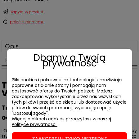
zapytaj o produkt
poleć znajomemu
Opis
Dbamy o Twoją
Produkty powiązane
prywatność
Pliki cookies i pokrewne im technologie umożliwiają
Torba LOQI • WZQ: ARMANDO
poprawne działanie strony i pomagają nam
VEVE Flying Purr-ple Cat
dostosować ofertę do Twoich potrzeb. Możesz
zaakceptować wykorzystanie przez nas wszystkich
tych plików i przejść do sklepu lub dostosować użycie
Torba ekologiczna, materiał w 100% z
plików do swoich preferencji, wybierając opcję
"Dostosuj zgody".
odzysku
Więcej o plikach cookies przeczytasz w naszej
Polityce prywatności.
LOQI współpracuje z artystami i artystkami z całego świata, by
stworzyć jak najbardziej oryginalne produkty. Od Murakamiego
ZAAKCEPTUJ TYLKO NIEZBĘDNE