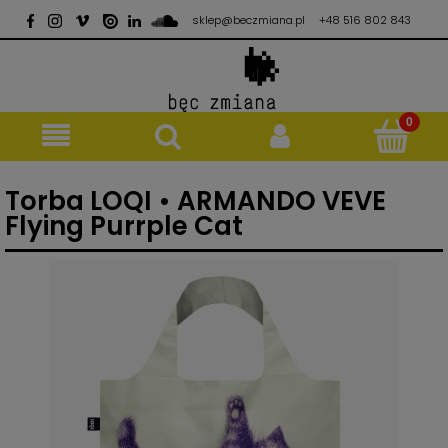
sklep@beczmiana.pl
+48 516 802 843
Torba LOQI • ARMANDO VEVE
Flying Purrple Cat