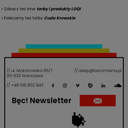
• Zobacz też inne
torby i produkty LOQI
• Polecamy też torby
Cuda Krowskie
// ul. Mokotowska 65/7
// sklep@beczmiana.pl
00-533 Warszawa
// +48 516 802 843
Bęc! Newsletter