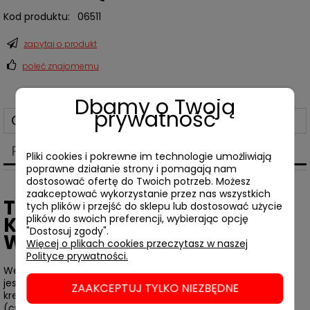
Kod produktu:
06511
zapytaj o produkt
poleć znajomemu
Dbamy o Twoją
prywatność
Opis
Produkty powiązane
Pliki cookies i pokrewne im technologie umożliwiają
poprawne działanie strony i pomagają nam
dostosować ofertę do Twoich potrzeb. Możesz
zaakceptować wykorzystanie przez nas wszystkich
Torba podróżna LOQI •
tych plików i przejść do sklepu lub dostosować użycie
plików do swoich preferencji, wybierając opcję
KIRSTEN NANGALA EGAN
"Dostosuj zgody".
Water Dreaming Blue
Więcej o plikach cookies przeczytasz w naszej
Polityce prywatności.
We współczesnych obrazach Warlpiri tradycyjna ikonografia
jest używana do przedstawiania „Jukurrpa” (Śnienia). Krótkie
ZAAKCEPTUJ TYLKO NIEZBĘDNE
kreski są często używane do reprezentowania „mangkurdu”
(cumulusów i stratocumulusów). Dłuższe, płynne linie