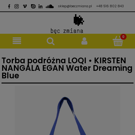
sklep@beczmiana.pl
+48 516 802 843
Torba podróżna LOQI • KIRSTEN
NANGALA EGAN Water Dreaming
Blue