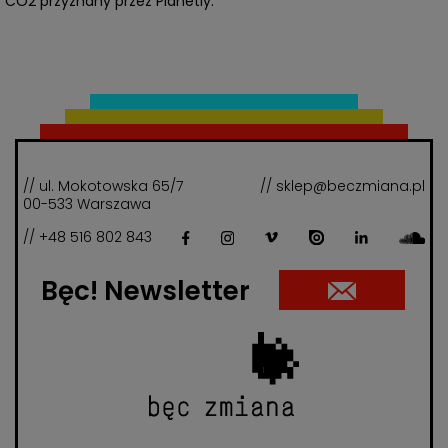
CO2 przyznany przez Planetly.
// ul. Mokotowska 65/7
// sklep@beczmiana.pl
00-533 Warszawa
// +48 516 802 843
Bęc! Newsletter