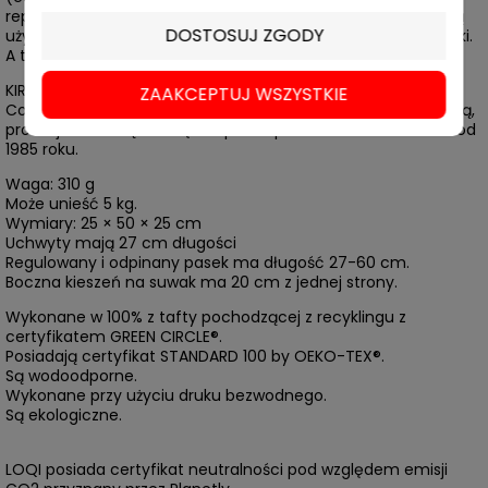
reprezentują „ngawarra” (wody powodziowe). Małe okręgi są
DOSTOSUJ ZGODY
używane do przedstawiania „mulju” (podsiąków) i koryta rzeki.
A to wszystko na na recyklingowanej torbie podróżnej LOQI.
KIRSTEN NANGALA EGAN © Warlukurlangu Artists Aboriginal
ZAAKCEPTUJ WSZYSTKIE
Corporation, 2022. Organizacja wytwarza sztukę aborygeńską,
promuje rdzenną kulturę i wspiera społeczność Yuendumu od
1985 roku.
Waga: 310 g
Może unieść 5 kg.
Wymiary: 25 × 50 × 25 cm
Uchwyty mają 27 cm długości
Regulowany i odpinany pasek ma długość 27-60 cm.
Boczna kieszeń na suwak ma 20 cm z jednej strony.
Wykonane w 100% z tafty pochodzącej z recyklingu z
certyfikatem GREEN CIRCLE®.
Posiadają certyfikat STANDARD 100 by OEKO-TEX®.
Są wodoodporne.
Wykonane przy użyciu druku bezwodnego.
Są ekologiczne.
LOQI posiada certyfikat neutralności pod względem emisji