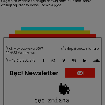
Często to właśnie te drugie mówią nam o Polsce, także
dzisiejszej, rzeczy nowe i zaskakujące.
// ul. Mokotowska 65/7
// sklep@beczmiana.pl
00-533 Warszawa
// +48 516 802 843
Bęc! Newsletter