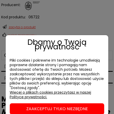
Producent:
Kod produktu:
06722
zapytaj o produkt
poleć znajomemu
Dbamy o Twoją
prywatność
Opis
Pliki cookies i pokrewne im technologie umożliwiają
poprawne działanie strony i pomagają nam
Dane techniczne
dostosować ofertę do Twoich potrzeb. Możesz
zaakceptować wykorzystanie przez nas wszystkich
Produkty powiązane
tych plików i przejść do sklepu lub dostosować użycie
plików do swoich preferencji, wybierając opcję
"Dostosuj zgody".
Więcej o plikach cookies przeczytasz w naszej
Michał
Polityce prywatności.
Piepiórka,
Rockefellerowie i
ZAAKCEPTUJ TYLKO NIEZBĘDNE
Marks nad Warszawą. Polskie