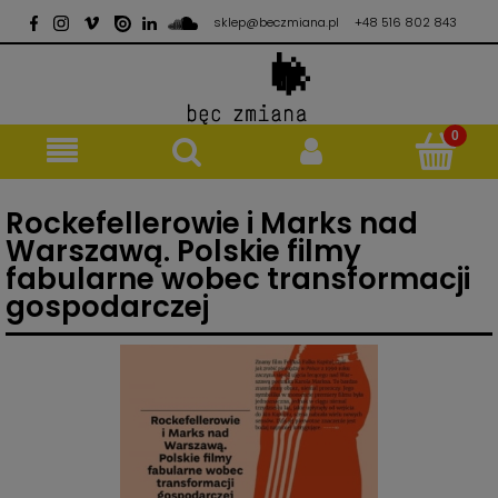
sklep@beczmiana.pl
+48 516 802 843
Rockefellerowie i Marks nad
Warszawą. Polskie filmy
fabularne wobec transformacji
gospodarczej