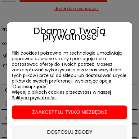
dodaj do przechowalni
Dbamy o Twoją
Producent:
prywatność
Kod produktu:
07814
Pliki cookies i pokrewne im technologie umożliwiają
zapytaj o produkt
poprawne działanie strony i pomagają nam
dostosować ofertę do Twoich potrzeb. Możesz
poleć znajomemu
zaakceptować wykorzystanie przez nas wszystkich
tych plików i przejść do sklepu lub dostosować użycie
plików do swoich preferencji, wybierając opcję
"Dostosuj zgody".
Opis
Więcej o plikach cookies przeczytasz w naszej
Polityce prywatności.
Dane techniczne
ZAAKCEPTUJ TYLKO NIEZBĘDNE
Koszty dostawy
Cena nie zawiera ewentualnych kosztów płatności
Produkty powiązane
DOSTOSUJ ZGODY