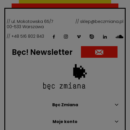
// ul. Mokotowska 65/7
// sklep@beczmiana.pl
00-533 Warszawa
// +48 516 802 843
Bęc! Newsletter
Bęc Zmiana
Moje konto