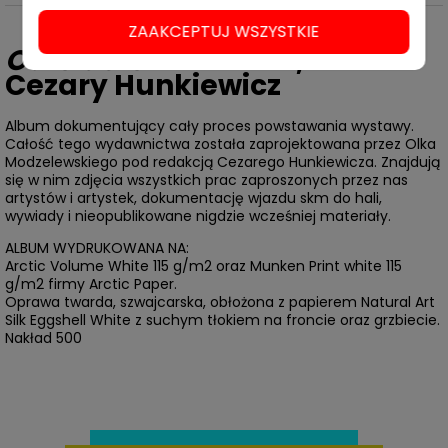
ZAAKCEPTUJ WSZYSTKIE
Outsiders 2021-2025
,
red.
Cezary Hunkiewicz
Album dokumentujący cały proces powstawania wystawy.
Całość tego wydawnictwa została zaprojektowana przez Olka
Modzelewskiego pod redakcją Cezarego Hunkiewicza. Znajdują
się w nim zdjęcia wszystkich prac zaproszonych przez nas
artystów i artystek, dokumentację wjazdu skm do hali,
wywiady i nieopublikowane nigdzie wcześniej materiały.
ALBUM WYDRUKOWANA NA:
Arctic Volume White 115 g/m2 oraz ­Munken Print white 115
g/m2 firmy Arctic Paper.
Oprawa twarda, szwajcarska, obłożona z papierem Natural Art
Silk Eggshell White z suchym tłokiem na froncie oraz grzbiecie.
Nakład 500