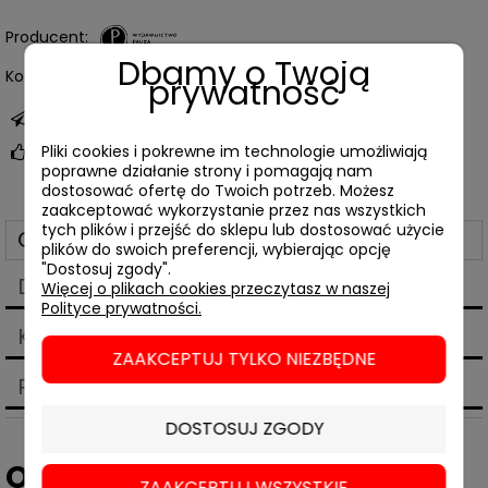
Producent:
Dbamy o Twoją
Kod produktu:
07605
prywatność
zapytaj o produkt
Pliki cookies i pokrewne im technologie umożliwiają
poleć znajomemu
poprawne działanie strony i pomagają nam
dostosować ofertę do Twoich potrzeb. Możesz
zaakceptować wykorzystanie przez nas wszystkich
tych plików i przejść do sklepu lub dostosować użycie
Opis
plików do swoich preferencji, wybierając opcję
"Dostosuj zgody".
Dane techniczne
Więcej o plikach cookies przeczytasz w naszej
Polityce prywatności.
Koszty dostawy
Cena nie zawiera ewentualnych kosztów płatności
ZAAKCEPTUJ TYLKO NIEZBĘDNE
Produkty powiązane
DOSTOSUJ ZGODY
Ottessa Moshfegh,
Mój rok
ZAAKCEPTUJ WSZYSTKIE