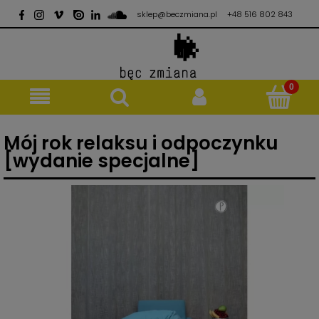
sklep@beczmiana.pl
+48 516 802 843
Mój rok relaksu i odpoczynku
[wydanie specjalne]