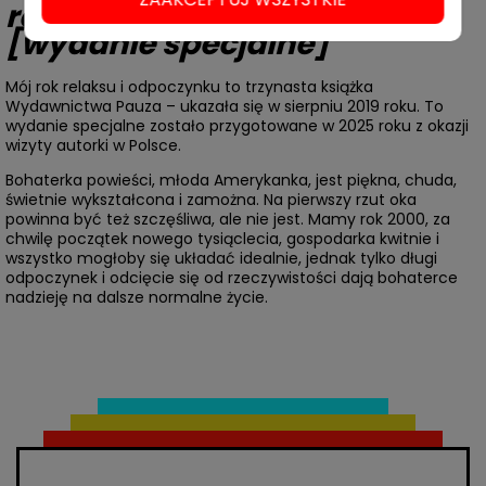
relaksu i odpoczynku
[wydanie specjalne]
Mój rok relaksu i odpoczynku to trzynasta książka
Wydawnictwa Pauza – ukazała się w sierpniu 2019 roku. To
wydanie specjalne zostało przygotowane w 2025 roku z okazji
wizyty autorki w Polsce.
Bohaterka powieści, młoda Amerykanka, jest piękna, chuda,
świetnie wykształcona i zamożna. Na pierwszy rzut oka
powinna być też szczęśliwa, ale nie jest. Mamy rok 2000, za
chwilę początek nowego tysiąclecia, gospodarka kwitnie i
wszystko mogłoby się układać idealnie, jednak tylko długi
odpoczynek i odcięcie się od rzeczywistości dają bohaterce
nadzieję na dalsze normalne życie.