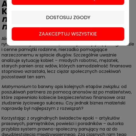
Alicja Urbanik-
Kopeć,
Matrymonium. O
małżeństwie
DOSTOSUJ ZGODY
nieromantycznym
ZAAKCEPTUJ WSZYSTKIE
Alicja Urbanik-Kopeć przygląda się dziewiętnastowiecznemu
rynkowi matrymonialnemu, na którym liczyły się posag, weksle
i cenne pamiątki rodzinne, nierzadko pomagające
narzeczonemu w spłacie długów. Szczególnie uważnie
analizuje sytuację kobiet – młodych robotnic, mężatek,
starych panien oraz wdów, których samodzielność finansowa
stopniowo wzrastała, lecz ciężar społecznych oczekiwań
pozostawał ten sam.
Matrymonium
to barwny opis kolejnych etapów związku: od
poszukiwań partnera za pomocą anonsów aż po małżeństwo,
które zapewniało kobiecie bezpieczeństwo finansowe oraz
złudzenie życiowego sukcesu. Czy jednak biznes małżeński
naprawdę był najlepszym z rozwiązań?
Korzystając z oryginalnych świadectw epoki – artykułów
prasowych, pamiętników, powieści i poradników – autorka
przybliża system prawno-społeczny panujący na aż do
dwudziestolecia międzywojennego. Zza ciasnych ram tego