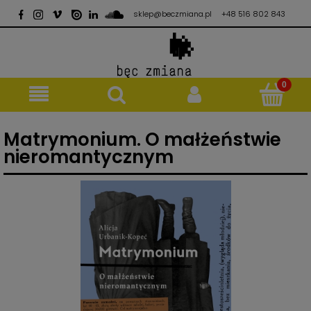
sklep@beczmiana.pl
+48 516 802 843
Matrymonium. O małżeństwie
nieromantycznym