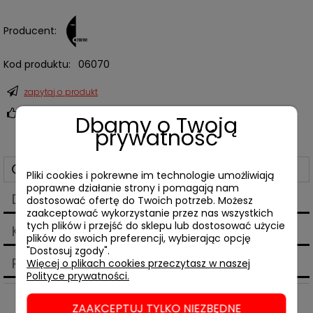
Producent:
Kod produktu:
06070
zapytaj o produkt
poleć znajomemu
Dbamy o Twoją
prywatność
Opis
Pliki cookies i pokrewne im technologie umożliwiają
poprawne działanie strony i pomagają nam
Dane techniczne
dostosować ofertę do Twoich potrzeb. Możesz
zaakceptować wykorzystanie przez nas wszystkich
tych plików i przejść do sklepu lub dostosować użycie
Koszty dostawy
plików do swoich preferencji, wybierając opcję
Cena nie zawiera ewentualnych kosztów płatności
"Dostosuj zgody".
Produkty powiązane
Więcej o plikach cookies przeczytasz w naszej
Polityce prywatności.
ZAAKCEPTUJ TYLKO NIEZBĘDNE