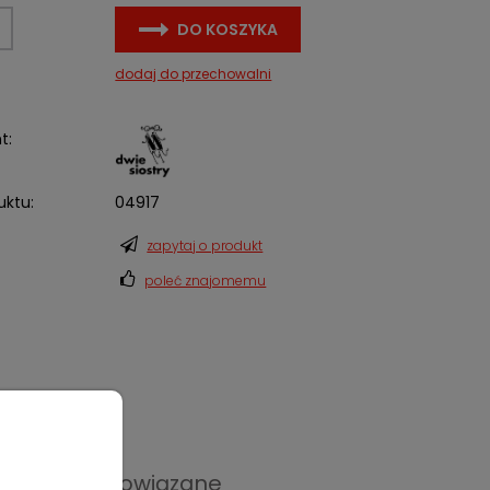
DO KOSZYKA
dodaj do przechowalni
t:
uktu:
04917
zapytaj o produkt
poleć znajomemu
Produkty powiązane