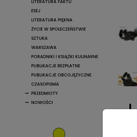
LITERATURA FAKTU
ESEJ
LITERATURA PIĘKNA
ŻYCIE W SPOŁECZEŃSTWIE
SZTUKA
WARSZAWA
PORADNIKI I KSIĄŻKI KULINARNE
PUBLIKACJE BEZPŁATNE
PUBLIKACJE OBCOJĘZYCZNE
CZASOPISMA
PRZEDMIOTY
NOWOŚCI
Opis