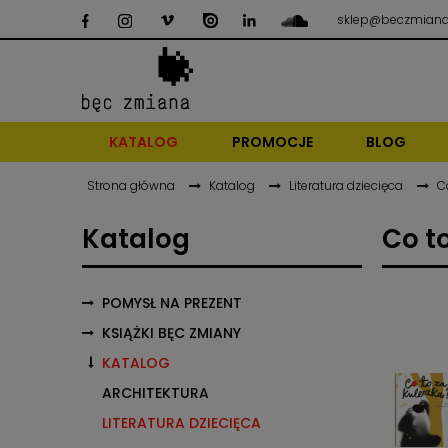
sklep@beczmiana
KATALOG
PROMOCJE
BLOG
Strona główna
Katalog
Literatura dziecięca
C
Katalog
Co t
POMYSŁ NA PREZENT
KSIĄŻKI BĘC ZMIANY
KATALOG
ARCHITEKTURA
LITERATURA DZIECIĘCA