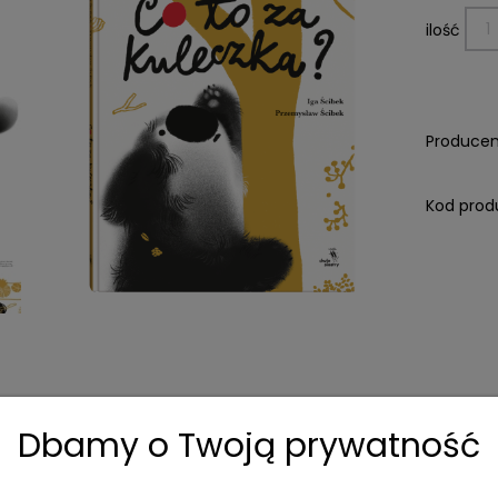
ilość
Producen
Kod prod
Dbamy o Twoją prywatność
Dane techniczne
Koszty dostawy