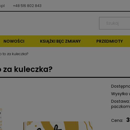
.pl
+48 516 802 843
NOWOŚCI
KSIĄŻKI BĘC ZMIANY
PRZEDMIOTY
o to za kuleczka?
o za kuleczka?
Dostępno
Wysyłka 
Dostawa:
paczkom
3
Cena nie zawiera ewentu
Cena:
kosztów płatności