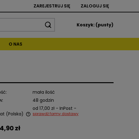
ZAREJESTRUJ SIĘ
ZALOGUJ SIĘ
Koszyk:
(pusty)
O NAS
ść:
mała ilość
w:
48 godzin
od 17,00 zł
- InPost -
at
(Polska)
sprawdź formy dostawy
4,90 zł
alnych