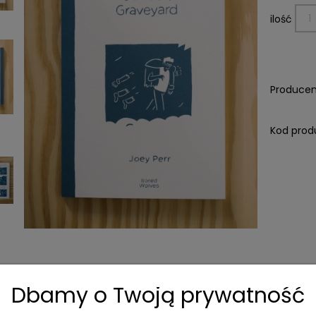
ilość
Producen
Kod prod
Dbamy o Twoją prywatność
Dane techniczne
Koszty dostawy