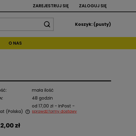
ZAREJESTRUJ SIĘ
ZALOGUJ SIĘ
Koszyk:
(pusty)
O NAS
ść:
mała ilość
w:
48 godzin
od 17,00 zł
- InPost -
at
(Polska)
sprawdź formy dostawy
2,00 zł
alnych