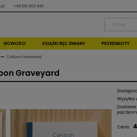
.pl
+48 516 802 843
NOWOŚCI
KSIĄŻKI BĘC ZMIANY
PRZEDMIOTY
Cartoon Graveyard
oon Graveyard
Dostępno
Wysyłka 
Dostawa:
paczkom
4
Cena nie zawiera ewentu
Cena:
kosztów płatności