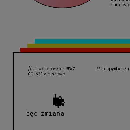
narrative
// ul. Mokotowska 65/7
// sklep@beczm
00-533 Warszawa