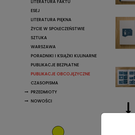
LITERATURA FAKTU
ESEJ
LITERATURA PIĘKNA
ŻYCIE W SPOŁECZEŃSTWIE
SZTUKA
WARSZAWA
PORADNIKI I KSIĄŻKI KULINARNE
PUBLIKACJE BEZPŁATNE
PUBLIKACJE OBCOJĘZYCZNE
CZASOPISMA
PRZEDMIOTY
NOWOŚCI
Opis