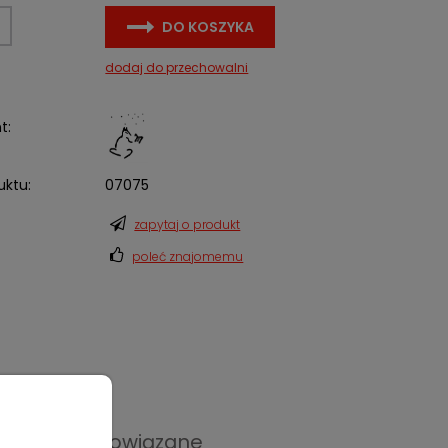
DO KOSZYKA
dodaj do przechowalni
t:
uktu:
07075
zapytaj o produkt
poleć znajomemu
Produkty powiązane