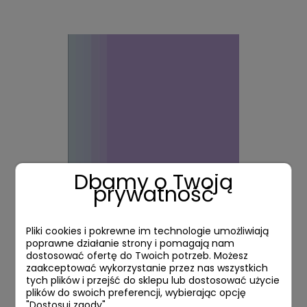
Dbamy o Twoją
prywatność
Pliki cookies i pokrewne im technologie umożliwiają
Kwartalnik "Empiria" nr 3
poprawne działanie strony i pomagają nam
dostosować ofertę do Twoich potrzeb. Możesz
zaakceptować wykorzystanie przez nas wszystkich
30,00 zł
tych plików i przejść do sklepu lub dostosować użycie
plików do swoich preferencji, wybierając opcję
"Dostosuj zgody".