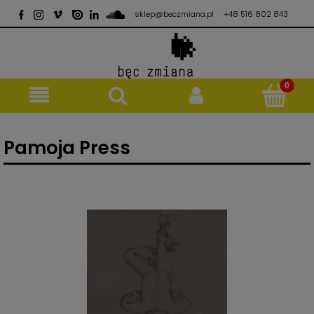
sklep@beczmiana.pl
+48 516 802 843
Pamoja Press