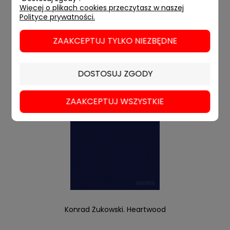
POWIADOM
Więcej o plikach cookies przeczytasz w naszej
Polityce prywatności.
ZAAKCEPTUJ TYLKO NIEZBĘDNE
DOSTOSUJ ZGODY
ZAAKCEPTUJ WSZYSTKIE
Konrad Żukowski. Heartwood