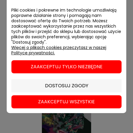
Pliki cookies i pokrewne im technologie umożliwiają
czeznia
poprawne działanie strony i pomagają nam
dostosować ofertę do Twoich potrzeb. Możesz
zaakceptować wykorzystanie przez nas wszystkich
20,00 zł
tych plików i przejść do sklepu lub dostosować użycie
plików do swoich preferencji, wybierając opcję
"Dostosuj zgody".
POWIADOM
Więcej o plikach cookies przeczytasz w naszej
Polityce prywatności.
ZAAKCEPTUJ TYLKO NIEZBĘDNE
DOSTOSUJ ZGODY
ZAAKCEPTUJ WSZYSTKIE