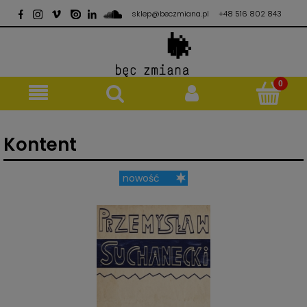
sklep@beczmiana.pl
+48 516 802 843
Kontent
nowość