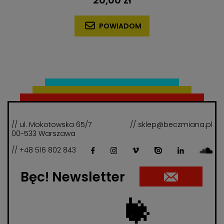
20,00 zł
POWIADOM
// ul. Mokotowska 65/7
// sklep@beczmiana.pl
00-533 Warszawa
// +48 516 802 843
Bęc! Newsletter