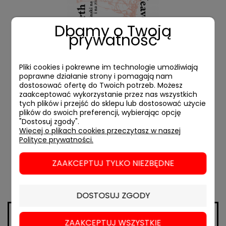
Dbamy o Twoją
prywatność
Pliki cookies i pokrewne im technologie umożliwiają
Znaki na niebie i ziemi
poprawne działanie strony i pomagają nam
dostosować ofertę do Twoich potrzeb. Możesz
zaakceptować wykorzystanie przez nas wszystkich
49,00 zł
tych plików i przejść do sklepu lub dostosować użycie
plików do swoich preferencji, wybierając opcję
"Dostosuj zgody".
DO KOSZYKA
Więcej o plikach cookies przeczytasz w naszej
Polityce prywatności.
ZAAKCEPTUJ TYLKO NIEZBĘDNE
DOSTOSUJ ZGODY
ZAAKCEPTUJ WSZYSTKIE
// ul. Mokotowska 65/7
// sklep@beczmiana.pl