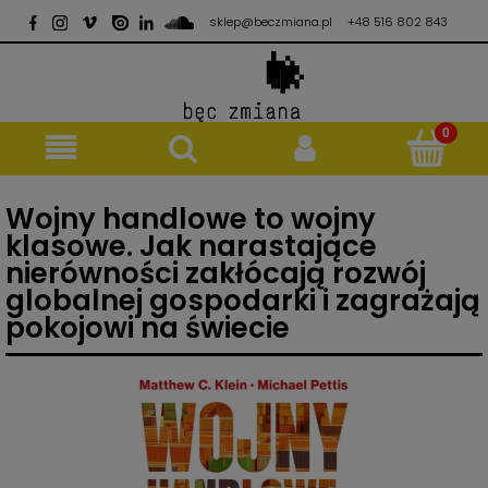
sklep@beczmiana.pl
+48 516 802 843
Wojny handlowe to wojny
klasowe. Jak narastające
nierówności zakłócają rozwój
globalnej gospodarki i zagrażają
pokojowi na świecie