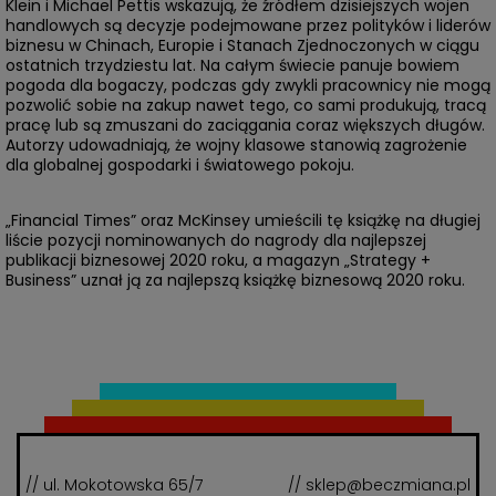
Klein i Michael Pettis wskazują, że źródłem dzisiejszych wojen
handlowych są decyzje podejmowane przez polityków i liderów
biznesu w Chinach, Europie i Stanach Zjednoczonych w ciągu
ostatnich trzydziestu lat. Na całym świecie panuje bowiem
pogoda dla bogaczy, podczas gdy zwykli pracownicy nie mogą
pozwolić sobie na zakup nawet tego, co sami produkują, tracą
pracę lub są zmuszani do zaciągania coraz większych długów.
Autorzy udowadniają, że wojny klasowe stanowią zagrożenie
dla globalnej gospodarki i światowego pokoju.
„Financial Times” oraz McKinsey umieścili tę książkę na długiej
liście pozycji nominowanych do nagrody dla najlepszej
publikacji biznesowej 2020 roku, a magazyn „Strategy +
Business” uznał ją za najlepszą książkę biznesową 2020 roku.
// ul. Mokotowska 65/7
// sklep@beczmiana.pl