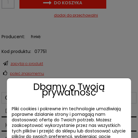
DO KOSZYKA
dodaj do przechowalni
Producent:
Kod produktu:
07751
zapytaj o produkt
poleć znajomemu
Dbamy o Twoją
prywatność
Opis
Pliki cookies i pokrewne im technologie umożliwiają
Dane techniczne
poprawne działanie strony i pomagają nam
dostosować ofertę do Twoich potrzeb. Możesz
Koszty dostawy
zaakceptować wykorzystanie przez nas wszystkich
Cena nie zawiera ewentualnych kosztów płatności
tych plików i przejść do sklepu lub dostosować użycie
plików do swoich preferencji, wybierając opcję