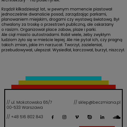
Architektury – na polski rynek.
Rządził kilkadziesiąt lat, w pewnym momencie piastował
jednocześnie dwanaście posad, zarządzając parkami,
planowaniem miejskim, drogami czy wystawą światową. Był
chwalony za troskę o przestrzeń publiczną, ale oskarżany
o rasizm. Organizował place zabaw, plaże i parki.
Ale ciął miasto autostradami. Robił wiele, żeby zwykłym
ludziom żyło się w mieście lepiej. Ale nie pytał ich, czy pragną
takich zmian, jakie im narzucał. Tworzył, zazieleniał,
przebudowywał, ulepszał. Wysiedlał, karczował, burzył, niszczył.
// ul. Mokotowska 65/7
// sklep@beczmiana.pl
00-533 Warszawa
// +48 516 802 843