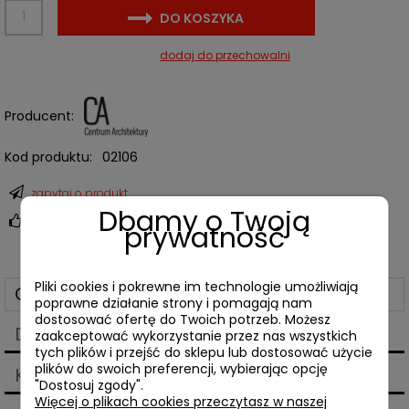
DO KOSZYKA
dodaj do przechowalni
Producent:
Kod produktu:
02106
zapytaj o produkt
Dbamy o Twoją
poleć znajomemu
prywatność
Pliki cookies i pokrewne im technologie umożliwiają
Opis
poprawne działanie strony i pomagają nam
dostosować ofertę do Twoich potrzeb. Możesz
Dane techniczne
zaakceptować wykorzystanie przez nas wszystkich
tych plików i przejść do sklepu lub dostosować użycie
plików do swoich preferencji, wybierając opcję
Koszty dostawy
"Dostosuj zgody".
Cena nie zawiera ewentualnych kosztów płatności
Więcej o plikach cookies przeczytasz w naszej