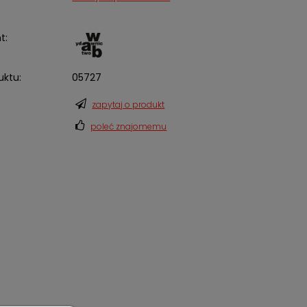
t:
uktu:
05727
zapytaj o produkt
poleć znajomemu