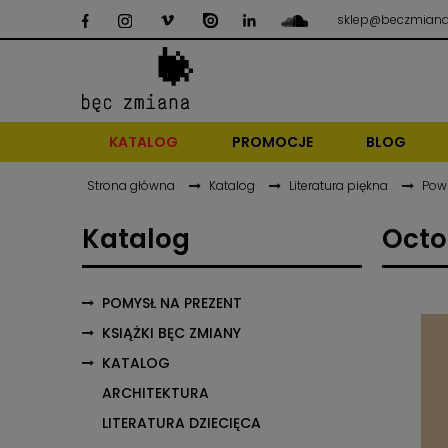
sklep@beczmiana
KATALOG
PROMOCJE
BLOG
Strona główna
Katalog
Literatura piękna
Pow
Katalog
Octo
POMYSŁ NA PREZENT
KSIĄŻKI BĘC ZMIANY
KATALOG
ARCHITEKTURA
LITERATURA DZIECIĘCA