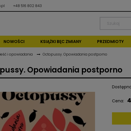
.pl
+48 516 802 843
NOWOŚCI
KSIĄŻKI BĘC ZMIANY
PRZEDMIOTY
ieść i opowiadania
Octopussy. Opowiadania postporno
pussy. Opowiadania postporno
Dostępno
4
Cena: