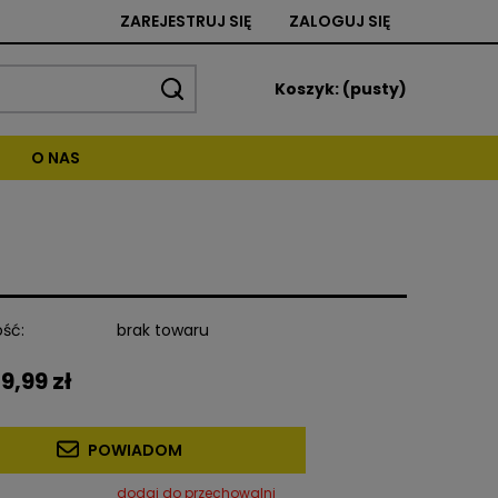
ZAREJESTRUJ SIĘ
ZALOGUJ SIĘ
Koszyk:
(pusty)
O NAS
ść:
brak towaru
9,99 zł
POWIADOM
dodaj do przechowalni