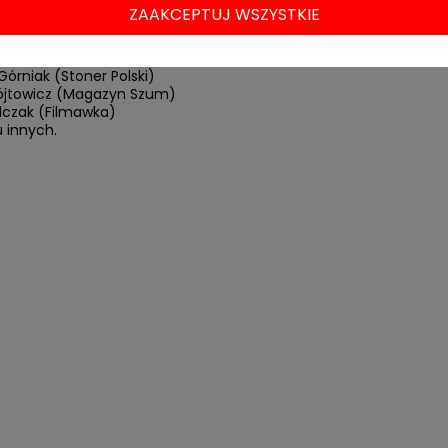
nik (Dzieci Neo)
ZAAKCEPTUJ WSZYSTKIE
zybyszewski (Liczne rany kłute, Podcastex)
Witkowski (Popmoderna, też Podcastex)
iński (Polsatwave)
órniak (Stoner Polski)
ójtowicz (Magazyn Szum)
lczak (Filmawka)
u innych.