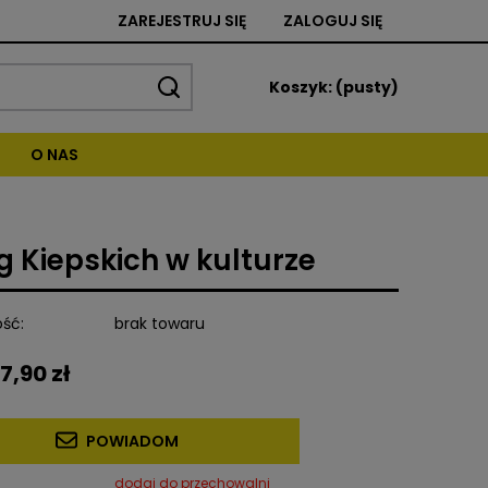
ZAREJESTRUJ SIĘ
ZALOGUJ SIĘ
Koszyk:
(pusty)
O NAS
g Kiepskich w kulturze
ść:
brak towaru
7,90 zł
POWIADOM
dodaj do przechowalni