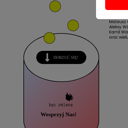
Jacek Paś
Bartek Pr
Mateusz 
Michał Gl
Mateusz G
Aleksy W
Kamil Wa
oraz wiel