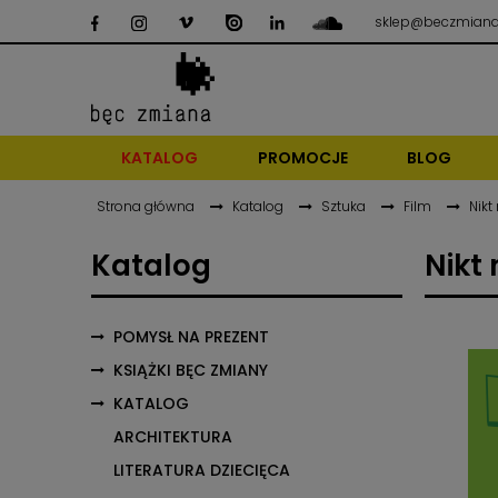
sklep@beczmiana
KATALOG
PROMOCJE
BLOG
Strona główna
Katalog
Sztuka
Film
Nikt
Katalog
Nikt
POMYSŁ NA PREZENT
KSIĄŻKI BĘC ZMIANY
KATALOG
ARCHITEKTURA
LITERATURA DZIECIĘCA