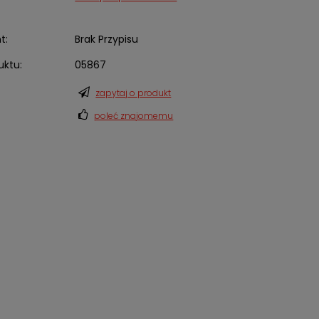
t:
Brak Przypisu
uktu:
05867
zapytaj o produkt
poleć znajomemu