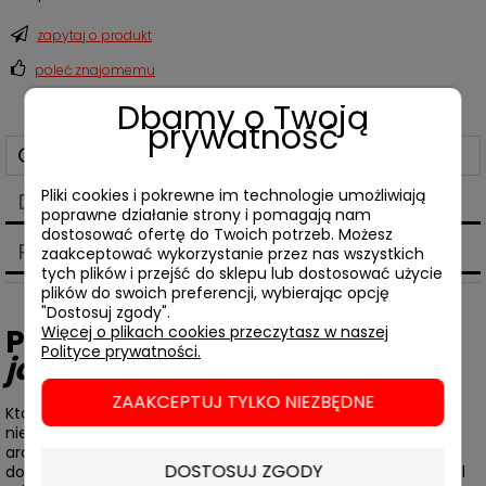
zapytaj o produkt
poleć znajomemu
Dbamy o Twoją
prywatność
Opis
Pliki cookies i pokrewne im technologie umożliwiają
Dane techniczne
poprawne działanie strony i pomagają nam
dostosować ofertę do Twoich potrzeb. Możesz
Produkty powiązane
zaakceptować wykorzystanie przez nas wszystkich
tych plików i przejść do sklepu lub dostosować użycie
plików do swoich preferencji, wybierając opcję
"Dostosuj zgody".
Piotr Kępiński
,
Neapol słodki
Więcej o plikach cookies przeczytasz w naszej
Polityce prywatności.
jak sól
ZAAKCEPTUJ TYLKO NIEZBĘDNE
Kto był w Neapolu, ten wie, że nie można pozostać wobec
niego obojętnym. Zapach pizzy i smród śmieci. Piękno
architektury i brzydota pobazgranych kamienic. Słodycz
DOSTOSUJ ZGODY
dojrzałych pomarańczy i słoność Morza Tyrreńskiego. Neapol