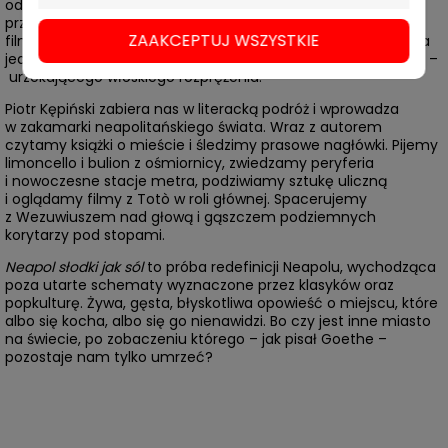
od wieków fascynował badaczy, inspirował artystów,
przyciągał podróżników. I choć znamy jego literackie czy
ZAAKCEPTUJ WSZYSTKIE
filmowe oblicze, wciąż tak naprawdę nie wiemy, dlaczego dla
jednych jest synonimem męczącego bezładu, a dla drugich –
urzekającego włoskiego rozprężenia.
Piotr Kępiński zabiera nas w literacką podróż i wprowadza
w zakamarki neapolitańskiego świata. Wraz z autorem
czytamy książki o mieście i śledzimy prasowe nagłówki. Pijemy
limoncello i bulion z ośmiornicy, zwiedzamy peryferia
i nowoczesne stacje metra, podziwiamy sztukę uliczną
i oglądamy filmy z Totò w roli głównej. Spacerujemy
z Wezuwiuszem nad głową i gąszczem podziemnych
korytarzy pod stopami.
Neapol słodki jak sól
to próba redefinicji Neapolu, wychodząca
poza utarte schematy wyznaczone przez klasyków oraz
popkulturę. Żywa, gęsta, błyskotliwa opowieść o miejscu, które
albo się kocha, albo się go nienawidzi. Bo czy jest inne miasto
na świecie, po zobaczeniu którego – jak pisał Goethe –
pozostaje nam tylko umrzeć?