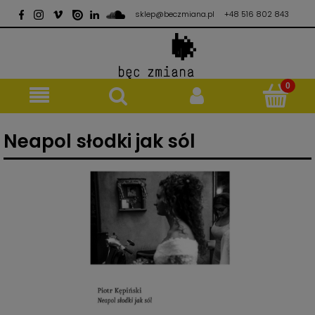
sklep@beczmiana.pl
+48 516 802 843
Neapol słodki jak sól