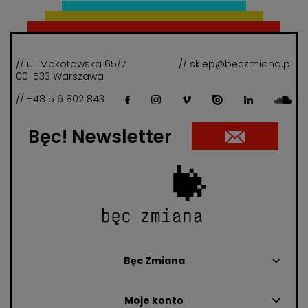
// ul. Mokotowska 65/7
// sklep@beczmiana.pl
00-533 Warszawa
// +48 516 802 843
Bęc! Newsletter
Bęc Zmiana
Moje konto