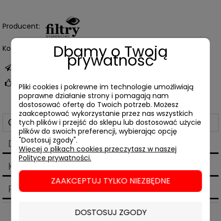
Producent:
Dbamy o Twoją
Kod produktu:
08099
prywatność
zapytaj o produkt
poleć znajomemu
Pliki cookies i pokrewne im technologie umożliwiają
poprawne działanie strony i pomagają nam
dostosować ofertę do Twoich potrzeb. Możesz
zaakceptować wykorzystanie przez nas wszystkich
Opis
tych plików i przejść do sklepu lub dostosować użycie
plików do swoich preferencji, wybierając opcję
"Dostosuj zgody".
Dane techniczne
Więcej o plikach cookies przeczytasz w naszej
Polityce prywatności.
Koszty dostawy
Cena nie zawiera ewentualnych kosztów płatności
ZAAKCEPTUJ TYLKO NIEZBĘDNE
Produkty powiązane
DOSTOSUJ ZGODY