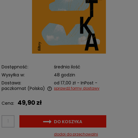
Dostępność:
średnia ilość
Wysyłka w:
48 godzin
Dostawa:
od 17,00 zł
- InPost -
paczkomat
(Polska)
sprawdź formy dostawy
Cena nie zawiera ewentualnych kosztów płatności
49,90 zł
Cena:
DO KOSZYKA
dodaj do przechowalni