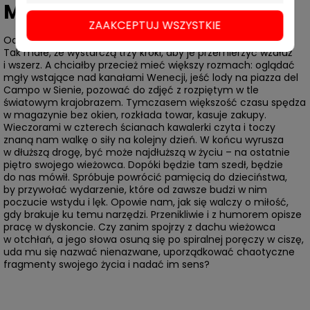
Michał Cierzniak
,
Klatka
ZAAKCEPTUJ WSZYSTKIE
Od kilku lat wynajmuje mieszkanie w bloku z wielkiej płyty.
Tak małe, że wystarczą trzy kroki, aby je przemierzyć wzdłuż
i wszerz. A chciałby przecież mieć większy rozmach: oglądać
mgły wstające nad kanałami Wenecji, jeść lody na piazza del
Campo w Sienie, pozować do zdjęć z rozpiętym w tle
światowym krajobrazem. Tymczasem większość czasu spędza
w magazynie bez okien, rozkłada towar, kasuje zakupy.
Wieczorami w czterech ścianach kawalerki czyta i toczy
znaną nam walkę o siły na kolejny dzień. W końcu wyrusza
w dłuższą drogę, być może najdłuższą w życiu – na ostatnie
piętro swojego wieżowca. Dopóki będzie tam szedł, będzie
do nas mówił. Spróbuje powrócić pamięcią do dzieciństwa,
by przywołać wydarzenie, które od zawsze budzi w nim
poczucie wstydu i lęk. Opowie nam, jak się walczy o miłość,
gdy brakuje ku temu narzędzi. Przenikliwie i z humorem opisze
pracę w dyskoncie. Czy zanim spojrzy z dachu wieżowca
w otchłań, a jego słowa osuną się po spiralnej poręczy w ciszę,
uda mu się nazwać nienazwane, uporządkować chaotyczne
fragmenty swojego życia i nadać im sens?