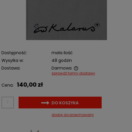
Dostępność:
mała ilość
Wysyłka w:
48 godzin
Dostawa:
Darmowa
sprawdź formy dostawy
Cena nie zawiera ewentualnych kosztów płatności
140,00 zł
Cena:
DO KOSZYKA
dodaj do przechowalni