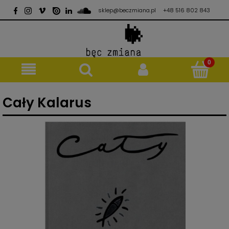
sklep@beczmiana.pl
+48 516 802 843
Cały Kalarus