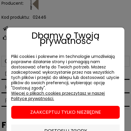
Producent:
Kod produktu:
02446
zapytaj o produkt
Dbamy o Twoją
prywatność
poleć znajomemu
Pliki cookies i pokrewne im technologie umożliwiają
Opis
poprawne działanie strony i pomagają nam
dostosować ofertę do Twoich potrzeb. Możesz
zaakceptować wykorzystanie przez nas wszystkich
Dane techniczne
tych plików i przejść do sklepu lub dostosować użycie
plików do swoich preferencji, wybierając opcję
Koszty dostawy
"Dostosuj zgody".
Cena nie zawiera ewentualnych kosztów płatności
Więcej o plikach cookies przeczytasz w naszej
Polityce prywatności.
Produkty powiązane
ZAAKCEPTUJ TYLKO NIEZBĘDNE
Filip Ciślak,
Cały Kalarus
DOSTOSUJ ZGODY