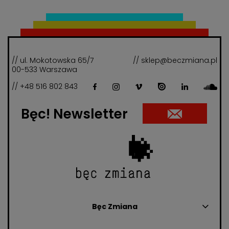
// ul. Mokotowska 65/7
// sklep@beczmiana.pl
00-533 Warszawa
// +48 516 802 843
Bęc! Newsletter
Bęc Zmiana