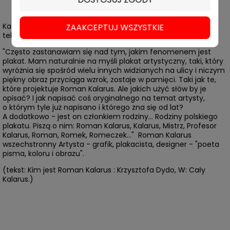
Katalog twórczości uzupełniony jego biografią, przeplatany
ZAAKCEPTUJ WSZYSTKIE
tekstami - jego samego i o nim samym.
"Często zastanawiam się nad tym, jakim fenomenem jest
plakat. Mam naturalnie na myśli plakat artystyczny, taki, który
wyróżnia się spośród wielu innych widzianych na ulicy i niczym
piękny obraz przyciąga wzrok, zostaje w pamięci. Taki jak te,
które projektuje Roman Kalarus. Ale jakich użyć słów by je
opisać? I jak napisać coś oryginalnego na temat artysty,
o którym tyle już napisano i którego zna się od lat?
A dodatkowo - jest on członkiem rodziny... Rodziny polskiego
plakatu. Piszą o nim: Roman Kalarus, Kalarus, Mistrz, Profesor
Kalarus, Roman, Romek, Romeczek..." Roman Kalarus
wszechstronny Artysta - grafik, plakacista, designer - "poeta
pisma, koloru i obrazu".
(tekst: Kim jest Roman Kalarus : Krzysztofa Dydo, W: Cały
Kalarus.)