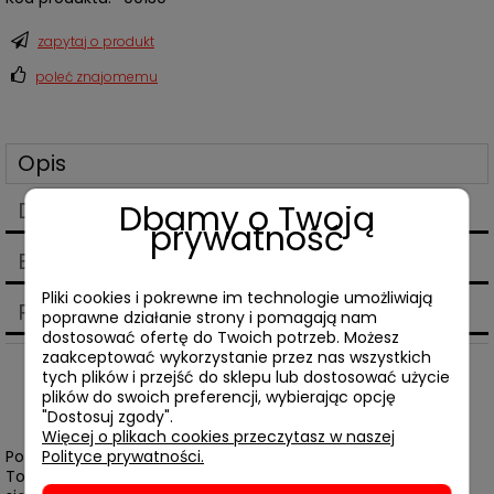
zapytaj o produkt
poleć znajomemu
Opis
Dane techniczne
Dbamy o Twoją
prywatność
Bezpieczeństwo
Pliki cookies i pokrewne im technologie umożliwiają
Produkty powiązane
poprawne działanie strony i pomagają nam
dostosować ofertę do Twoich potrzeb. Możesz
zaakceptować wykorzystanie przez nas wszystkich
tych plików i przejść do sklepu lub dostosować użycie
plików do swoich preferencji, wybierając opcję
NAKŁAD WYCZERPANY
"Dostosuj zgody".
Więcej o plikach cookies przeczytasz w naszej
Polityce prywatności.
Po siedmiu latach lingwistyczno-wizualnej podróży Andrzeja
Tobisa przez Polskę, zbiór
A-Z
(
Gabloty edukacyjne
) ukazuje