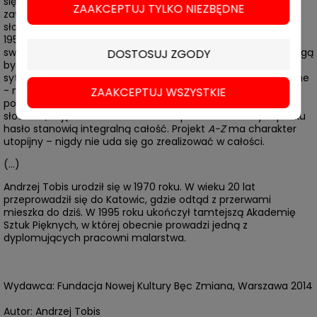
się w postaci polsko-niemiecko-angielskiej publikacji,
ZAAKCEPTUJ TYLKO NIEZBĘDNE
zawierającej 100 fotografii ilustrujących hasła
słownika
Bildwörterbuch Deutsch und Polnisch
, wydanego w
1954 roku w Niemieckiej Republice Demokratycznej. Tworząc
swój projekt, Tobis przyjął następujące założenia: zdjęcia mogą
DOSTOSUJ ZGODY
być wykonane wyłącznie na terenie Polski; sfotografowane
sytuacje i obiekty nie są aranżowane ani cyfrowo montowane
- muszą być odnalezione; każde hasło w wersji niemieckiej i
ZAAKCEPTUJ WSZYSTKIE
polskiej opatrzone jest numerem indeksu z oryginalnego
słownika; zdjęcie oraz umieszczone pod nim na białym pasku
hasło stanowią integralną całość. Projekt
A-Z
ma charakter
utopijny – nigdy nie uda się go zrealizować w całości.
(...)
Andrzej Tobis urodził się w 1970 roku. W wieku 20 lat
przeprowadził się do Katowic, gdzie odtąd z przerwami
mieszka do dziś. W 1995 roku ukończył tamtejszą Akademię
Sztuk Pięknych, w której obecnie prowadzi jedną z
dyplomujących pracowni malarstwa.
Wydawca: Fundacja Nowej Kultury Bęc Zmiana, Warszawa 2014
Autor: Andrzej Tobis