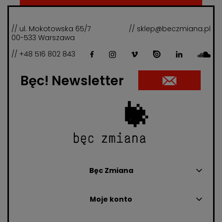
// ul. Mokotowska 65/7
// sklep@beczmiana.pl
00-533 Warszawa
// +48 516 802 843
Bęc! Newsletter
Bęc Zmiana
Moje konto