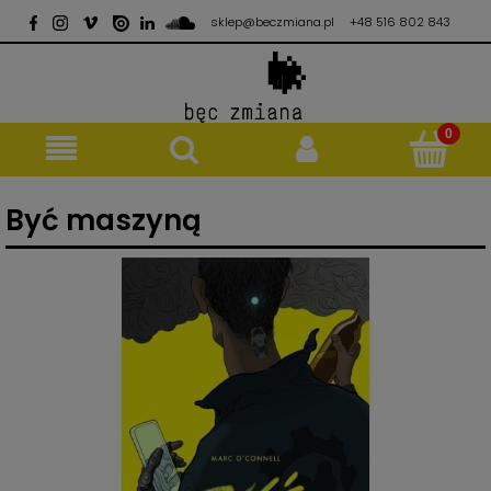
sklep@beczmiana.pl
+48 516 802 843
Być maszyną