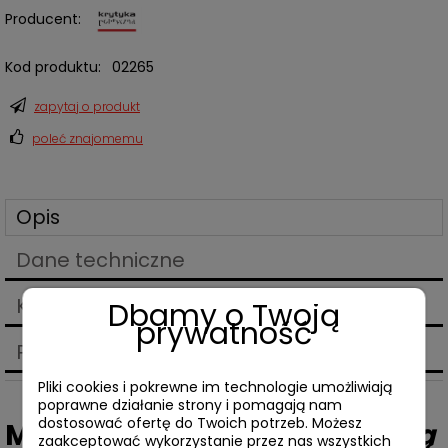
Producent:
Kod produktu:
02265
zapytaj o produkt
poleć znajomemu
Opis
Dane techniczne
Koszty dostawy
Dbamy o Twoją
Cena nie zawiera ewentualnych kosztów płatności
prywatność
Produkty powiązane
Pliki cookies i pokrewne im technologie umożliwiają
poprawne działanie strony i pomagają nam
dostosować ofertę do Twoich potrzeb. Możesz
Marc O'Connell,
Być maszyną
zaakceptować wykorzystanie przez nas wszystkich