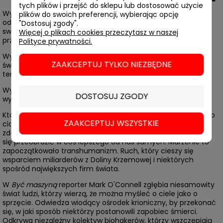
tych plików i przejść do sklepu lub dostosować użycie
Wyobraź sobie, że myślisz o potrawie, a twój robot kuchenny
plików do swoich preferencji, wybierając opcję
odbiera fale mózgu i ją przygotowuje. Następnie nastrajasz
"Dostosuj zgody".
swój smak na maksimum. Poranny posiłek staje się
Więcej o plikach cookies przeczytasz w naszej
przeżyciem niemal mistycznym...
Polityce prywatności.
Wyobraź sobie, że twoje ciało nie istnieje. Nie musi, bo Twoja
ZAAKCEPTUJ TYLKO NIEZBĘDNE
świadomość została przekopiowana do komputera. Możesz
teraz być, kim tylko chcesz.
Wyobraź sobie, że możesz ulepszyć swoje potomstwo,
DOSTOSUJ ZGODY
wybierając mu same najlepsze geny.
Któż z nas nie marzył o przezwyciężeniu ograniczeń ludzkiego
ZAAKCEPTUJ WSZYSTKIE
ciała? Nauka i technologia obiecują poszerzenie naszych
zdolności, inteligencji i długości życia, w nadziei, że uda nam
się przeobrazić w coś lepszego od nas samych. Marzenie to
zapoczątkowało transhumanizm. Ruch, który cieszy się
wsparciem miliarderów z Doliny Krzemowej i niektórych
spośród największych firm świata.
W
Być maszyną
reporter Mark O'Connell zgłębia niesamowity
świat ludzi, którzy wierzą, że można myśleć o ciele jako o
sprzęcie. Odwiedza wiodący ośrodek krioniczny, by przekonać
się, w jaki sposób niektórzy postanowili zapobiec śmierci.
Odkrywa niezależny kolektyw biohakerów, którzy wszczepiają