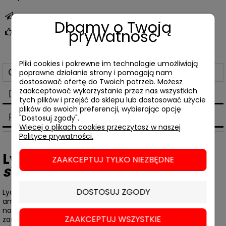
zapytaj o produkt
Dbamy o Twoją
prywatność
poleć znajomemu
Pliki cookies i pokrewne im technologie umożliwiają
Opis
poprawne działanie strony i pomagają nam
dostosować ofertę do Twoich potrzeb. Możesz
zaakceptować wykorzystanie przez nas wszystkich
Dane techniczne
tych plików i przejść do sklepu lub dostosować użycie
plików do swoich preferencji, wybierając opcję
Produkty powiązane
"Dostosuj zgody".
Więcej o plikach cookies przeczytasz w naszej
Polityce prywatności.
Lydia Davis,
Asortyment
ZAAKCEPTUJ TYLKO NIEZBĘDNE
strapień
DOSTOSUJ ZGODY
Lydia Davis, jedna z najwybitniejszych współczesnych
amerykańskich prozaiczek, odważnie i z wielkim talentem
narusza kanoniczną formę opowiadania i nadaje mu często
ZAAKCEPTUJ WSZYSTKIE
zaskakującą postać – od studium socjologicznego przez