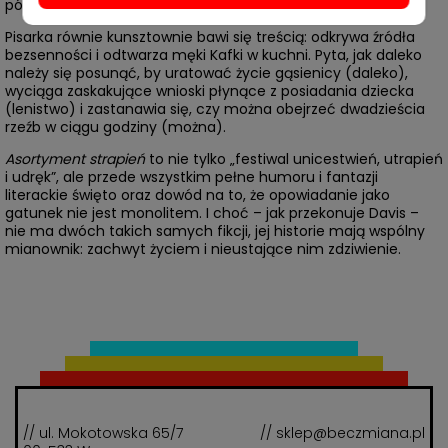
półstronicową rymowankę aż po dwuzdaniową nowelkę.
Pisarka równie kunsztownie bawi się treścią: odkrywa źródła
bezsenności i odtwarza męki Kafki w kuchni. Pyta, jak daleko
należy się posunąć, by uratować życie gąsienicy (daleko),
wyciąga zaskakujące wnioski płynące z posiadania dziecka
(lenistwo) i zastanawia się, czy można obejrzeć dwadzieścia
rzeźb w ciągu godziny (można).
Asortyment strapień
to nie tylko „festiwal unicestwień, utrapień
i udręk”, ale przede wszystkim pełne humoru i fantazji
literackie święto oraz dowód na to, że opowiadanie jako
gatunek nie jest monolitem. I choć – jak przekonuje Davis –
nie ma dwóch takich samych fikcji, jej historie mają wspólny
mianownik: zachwyt życiem i nieustające nim zdziwienie.
// ul. Mokotowska 65/7
// sklep@beczmiana.pl