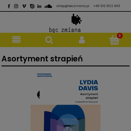
sklep@beczmiana.pl
+48 516 802 843
Asortyment strapień