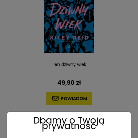
Ten dziwny wiek
49,90 zł
POWIADOM
Dbamy o Twoją
prywatność