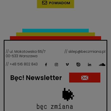
POWIADOM
// ul. Mokotowska 65/7
// sklep@beczmiana.pl
00-533 Warszawa
// +48 516 802 843
Bęc! Newsletter