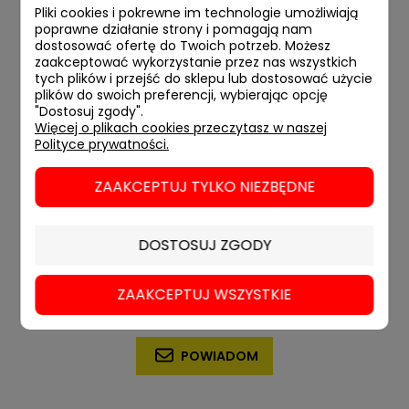
Pliki cookies i pokrewne im technologie umożliwiają
poprawne działanie strony i pomagają nam
dostosować ofertę do Twoich potrzeb. Możesz
zaakceptować wykorzystanie przez nas wszystkich
tych plików i przejść do sklepu lub dostosować użycie
plików do swoich preferencji, wybierając opcję
"Dostosuj zgody".
Więcej o plikach cookies przeczytasz w naszej
Polityce prywatności.
ZAAKCEPTUJ TYLKO NIEZBĘDNE
DOSTOSUJ ZGODY
Apeirogon
ZAAKCEPTUJ WSZYSTKIE
44,90 zł
POWIADOM