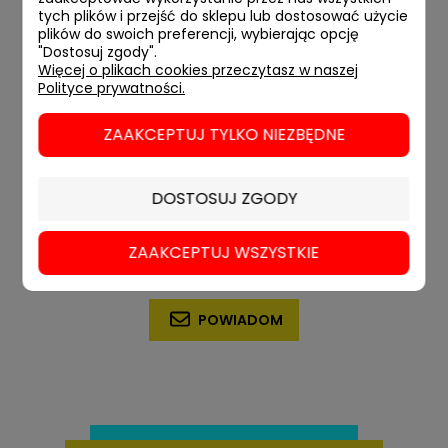
tych plików i przejść do sklepu lub dostosować użycie
plików do swoich preferencji, wybierając opcję
"Dostosuj zgody".
Więcej o plikach cookies przeczytasz w naszej
Polityce prywatności.
ZAAKCEPTUJ TYLKO NIEZBĘDNE
DOSTOSUJ ZGODY
Coś nie tak. Kobiecość i wstręt
ZAAKCEPTUJ WSZYSTKIE
39,90 zł
POWIADOM