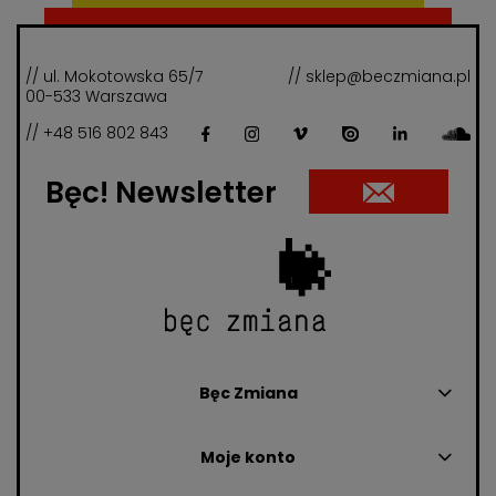
// ul. Mokotowska 65/7
// sklep@beczmiana.pl
00-533 Warszawa
// +48 516 802 843
Bęc! Newsletter
Bęc Zmiana
Moje konto