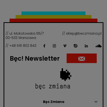
// ul. Mokotowska 65/7
// sklep@beczmiana.pl
00-533 Warszawa
// +48 516 802 843
Bęc! Newsletter
Bęc Zmiana