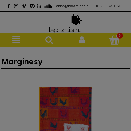
sklep@beczmiana.pl
+48 516 802 843
Marginesy