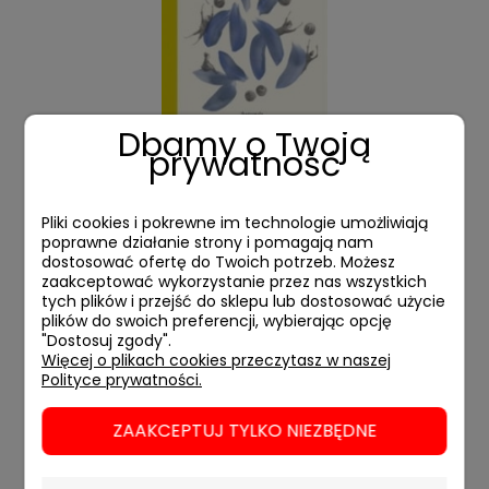
Dbamy o Twoją
prywatność
Na jagody
Pliki cookies i pokrewne im technologie umożliwiają
poprawne działanie strony i pomagają nam
34,90 zł
dostosować ofertę do Twoich potrzeb. Możesz
zaakceptować wykorzystanie przez nas wszystkich
tych plików i przejść do sklepu lub dostosować użycie
POWIADOM
plików do swoich preferencji, wybierając opcję
"Dostosuj zgody".
Więcej o plikach cookies przeczytasz w naszej
Polityce prywatności.
ZAAKCEPTUJ TYLKO NIEZBĘDNE