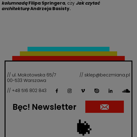
kolumnadą
Filipa Springera
, czy
Jak czytać
architekturę
Andrzeja Basisty.
// ul. Mokotowska 65/7
// sklep@beczmiana.pl
00-533 Warszawa
// +48 516 802 843
Bęc! Newsletter