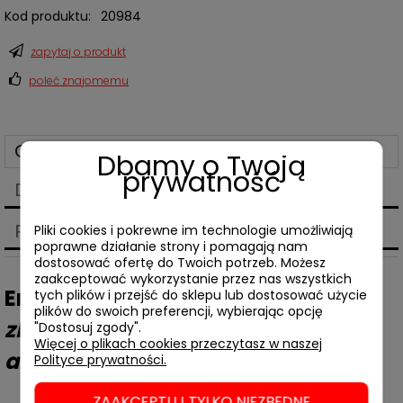
Kod produktu:
20984
zapytaj o produkt
poleć znajomemu
Opis
Dbamy o Twoją
prywatność
Dane techniczne
Produkty powiązane
Pliki cookies i pokrewne im technologie umożliwiają
poprawne działanie strony i pomagają nam
dostosować ofertę do Twoich potrzeb. Możesz
zaakceptować wykorzystanie przez nas wszystkich
Emilia Kiecko,
Przyszłość do
tych plików i przejść do sklepu lub dostosować użycie
plików do swoich preferencji, wybierając opcję
zbudowania. Futurologia i
"Dostosuj zgody".
Więcej o plikach cookies przeczytasz w naszej
archtektura PRL
Polityce prywatności.
ZAAKCEPTUJ TYLKO NIEZBĘDNE