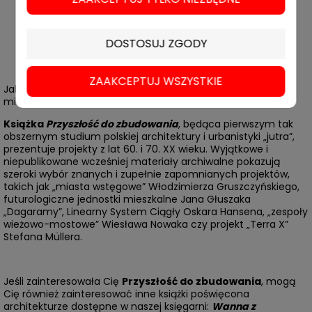
NAKŁAD WYCZERPANY
DOSTOSUJ ZGODY
Wersję EBOOK można kupić
tutaj
.
ZAAKCEPTUJ WSZYSTKIE
Jak architekci i urbaniści w czasach PRL wyobrażali sobie
miasta przyszłości?
Książka
Przyszłość do zbudowania
, będąca pierwszym tak
obszernym studium polskiej architektury i urbanistyki „jutra”,
prezentuje projekty z lat 60. i 70. XX wieku. Wyjątkowe i
niepublikowane wcześniej materiały archiwalne pokazują
szeroki wyb
ó
r znanych i zupełnie zapomnianych projekt
ó
w,
takich jak „miasta wstęgowe”
W
łodzimierza Gruszczyńskiego,
futurologiczne jednostki mieszkalne Jana Głuszaka
„
Dagaramy
”, Linearny System Ciągły Oskara Hansena, „zespoły
wieżowo-mostowe”
Wies
ława Nowaka czy projekt „
Terra X
”
Stefana M
ü
llera.
Jeśli zainteresowała Cię
Przyszłość do zbudowania
, mogą
Cię również zainteresować inne książki poświęcona
architekturze dostępne w naszej księgarni:
Wanna z