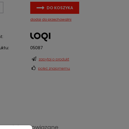
DO KOSZYKA
dodaj do przechowalni
t:
uktu:
05087
zapytaj o produkt
poleć znajomemu
Produkty powiązane