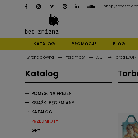
sklep@beczmiana
KATALOG
PROMOCJE
BLOG
Strona główna
Przedmioty
LOQI
Torba LOQI •
Katalog
Torb
POMYSŁ NA PREZENT
KSIĄŻKI BĘC ZMIANY
KATALOG
PRZEDMIOTY
GRY