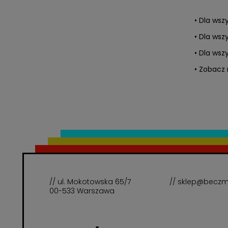
• Dla wsz
• Dla wszy
• Dla wsz
• Zobacz 
// ul. Mokotowska 65/7
// sklep@beczm
00-533 Warszawa