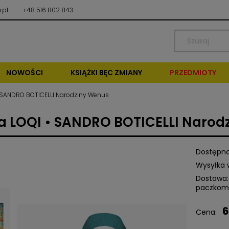
.pl
+48 516 802 843
NOWOŚCI
KSIĄŻKI BĘC ZMIANY
PRZEDMIOTY
 SANDRO BOTICELLI Narodziny Wenus
a LOQI • SANDRO BOTICELLI Narod
Dostępno
Wysyłka 
Dostawa:
paczkom
6
Cena nie zawiera ewentu
Cena:
kosztów płatności