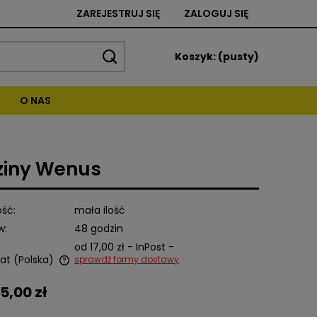
ZAREJESTRUJ SIĘ
ZALOGUJ SIĘ
Koszyk:
(pusty)
O NAS
ziny Wenus
ść:
mała ilość
w:
48 godzin
od 17,00 zł
- InPost -
at
(Polska)
sprawdź formy dostawy
5,00 zł
alnych