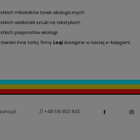
ystkich miłośników toreb ekologicznych
stkich wielbicieli sztuki na tekstyliach
ystkich pasjonatów ekologii
również inne torby firmy
Loqi
dostępne w naszej e-księgarni
iana.pl
// +48 516 802 843